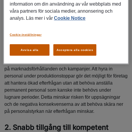
avlastning under shopping-högtider som Black Friday och
information om din användning av vår webbplats med
jul. Genom att anlita tillfällig personal kan du som
våra partners för sociala medier, annonsering och
arbetsgivare lätt anpassa din arbetsstyrka efter behov,
analys. Läs mer i vår
Cookie Notice
vilket minskar stressen på den ordinarie personalen och
säkerställer att kunderna får snabb och effektiv service.
Cookie-inställningar
Undvik uppsägningar vid dalar
Avvisa alla
Acceptera alla cookies
Produktionen och arbetsbelastningen i kundtjänst kan
variera kraftigt, inte bara säsongsvis utan även beroende
på marknadsförhållanden och kampanjer. Att hyra in
personal under produktionstoppar gör det möjligt för företag
att hantera ökad efterfrågan utan att behöva anställa
permanent personal som kanske inte behövs under
lugnare perioder. Detta minskar risken för uppsägningar
och de negativa konsekvenserna av att behöva skära ner
på personalstyrkan när efterfrågan minskar.
2. Snabb tillgång till kompetent