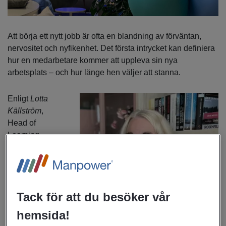
Att börja ett nytt jobb är ofta en blandning av förväntan,
nervositet och nyfikenhet. Det första intrycket kan definiera
hur en medarbetare kommer att uppleva sin nya
arbetsplats – och hur länge hen väljer att stanna.
Enligt
Lotta
Källström
,
Head of
Learning
and
Tack för att du besöker vår
hemsida!