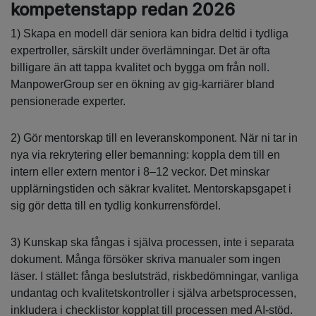
kompetenstapp redan 2026
1) Skapa en modell där seniora kan bidra deltid i tydliga
expertroller, särskilt under överlämningar. Det är ofta
billigare än att tappa kvalitet och bygga om från noll.
ManpowerGroup ser en ökning av gig-karriärer bland
pensionerade experter.
2) Gör mentorskap till en leveranskomponent. När ni tar in
nya via rekrytering eller bemanning: koppla dem till en
intern eller extern mentor i 8–12 veckor. Det minskar
upplärningstiden och säkrar kvalitet. Mentorskapsgapet i
sig gör detta till en tydlig konkurrensfördel.
3) Kunskap ska fångas i själva processen, inte i separata
dokument. Många försöker skriva manualer som ingen
läser. I stället: fånga beslutsträd, riskbedömningar, vanliga
undantag och kvalitetskontroller i själva arbetsprocessen,
inkludera i checklistor kopplat till processen med AI-stöd.