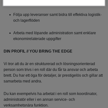
Stötta inköp och ha kontakt med leverantörer
Följa upp leveranser samt bidra till effektiva logistik-
och lagerflöden
Arbeta med löpande administration samt enklare
ekonomirelaterade uppgifter
DIN PROFIL // YOU BRING THE EDGE
Vi tror att du är en strukturerad och lösningsorienterad
person som trivs i en roll där du får ta ansvar och arbeta
brett. Du har ett öga för detaljer, är prestigelös och gillar att
samarbeta med andra.
Du kan exempelvis ha arbetat i en roll som koordinator,
administratör eller i en annan service- och
verksamhetsnära funktion.