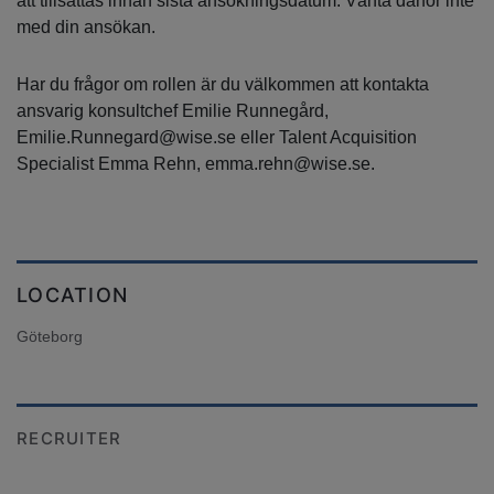
att tillsättas innan sista ansökningsdatum. Vänta därför inte
med din ansökan.
Har du frågor om rollen är du välkommen att kontakta
ansvarig konsultchef Emilie Runnegård,
Emilie.Runnegard@wise.se eller Talent Acquisition
Specialist Emma Rehn, emma.rehn@wise.se.
LOCATION
Göteborg
RECRUITER