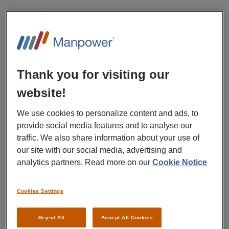
I rollen arbetar du operativt och stöttar flera funktioner i
organisationen. Du blir en viktig länk mellan
produktutveckling, leverantörer och interna team, och
säkerställer att processer, information och flöden fungerar
smidigt i det dagliga arbetet.
Thank you for visiting our
Exempel på arbetsuppgifter:
website!
We use cookies to personalize content and ads, to
Stötta i produktutveckling och uppdatering av
provide social media features and to analyse our
produktrelaterat material
traffic. We also share information about your use of
our site with our social media, advertising and
Hantera och kvalitetssäkra produktinformation i
analytics partners. Read more on our
Cookie Notice
system
Cookies Settings
Koordinera och administrera marknadsaktiviteter och
kampanjer
Reject All
Accept All Cookies