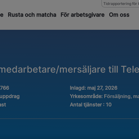
Tidrapportering för 
de
Rusta och matcha
För arbetsgivare
Om oss
medarbetare/mersäljare till Tel
1766
Inlagd:
maj 27, 2026
Yrkesområde:
tuppdrag
Försäljning, m
ast
Antal tjänster
:
10