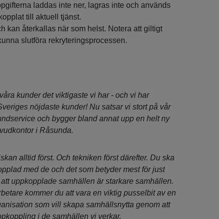
pgifterna laddas inte ner, lagras inte och används
plat till aktuell tjänst.
ch kan återkallas när som helst. Notera att giltigt
 kunna slutföra rekryteringsprocessen.
åra kunder det viktigaste vi har - och vi har
 Sveriges nöjdaste kunder! Nu satsar vi stort på vår
ndservice och bygger bland annat upp en helt ny
uvudkontor i Råsunda.
n alltid först. Och tekniken först därefter. Du ska
opplad med de och det som betyder mest för just
r att uppkopplade samhällen är starkare samhällen.
etare kommer du att vara en viktig pusselbit av en
rganisation som vill skapa samhällsnytta genom att
ppkoppling i de samhällen vi verkar.