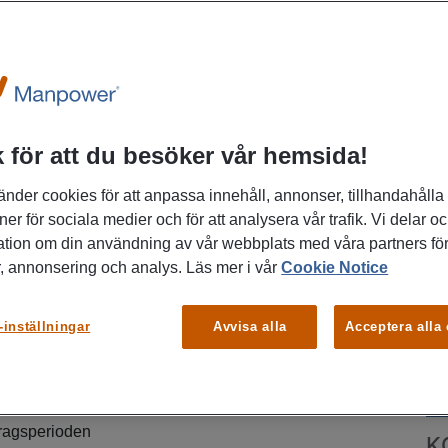
 för att du besöker vår hemsida!
ervice och försäljning i en roll där du gör
r varje dag? Hos oss får du inte bara en
änder cookies för att anpassa innehåll, annonser, tillhandahålla
 har också möjlighet att påverka din lön
ner för sociala medier och för att analysera vår trafik. Vi delar o
ed en attraktiv provisionsmodell. Här
ation om din användning av vår webbplats med våra partners för
, annonsering och analys. Läs mer i vår
Cookie Notice
gemang och viljan att utvecklas. Det är din
hur långt du kan gå! Välkommen med din
P
ors kundtjänstteam i Solna!
-inställningar
Avvisa alla
Acceptera alla
So
26
ag på 6 månader med möjlighet till anställning
dragsperioden
K