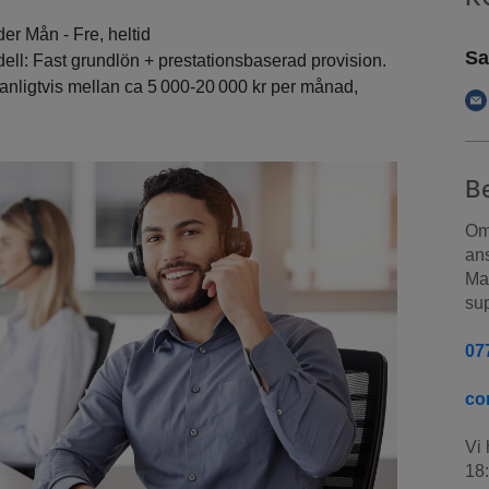
er Mån - Fre, heltid
Sa
ll: Fast grundlön + prestationsbaserad provision.
anligtvis mellan ca 5 000-20 000 kr per månad,
B
Om 
ans
Man
sup
07
co
Vi 
18: