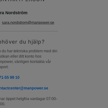
ra Nordström
sara.nordstrom@manpower.se
ehöver du hjälp?
du har tekniska problem med din 
ökan eller ditt konto hos 
power, vänligen kontakta vår 
port:
71-55 99 10
ntactcenter@manpower.se
har öppet helgfria vardagar 07:00-
00.