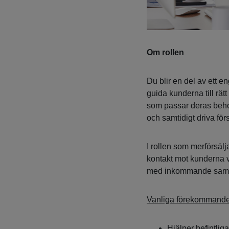
Om rollen
Du blir en del av ett e
guida kunderna till rät
som passar deras beho
och samtidigt driva för
I rollen som merförsäl
kontakt mot kunderna v
med inkommande samtal
Vanliga förekommande 
Hjälper befintli