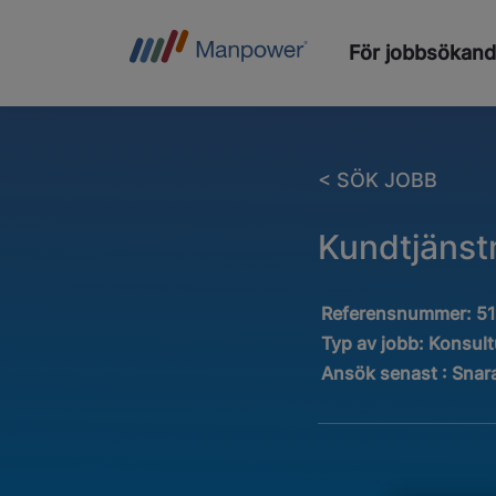
För jobbsökan
< SÖK JOBB
Kundtjänst
Referensnummer:
5
Typ av jobb:
Konsul
Ansök senast : Snar