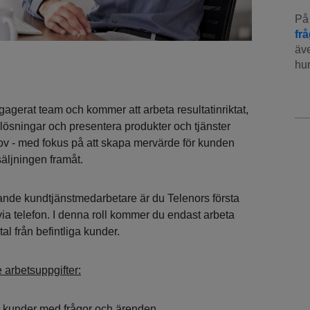
På 
fr
äve
hur
ngagerat team och kommer att arbeta resultatinriktat,
t lösningar och presentera produkter och tjänster
v - med fokus på att skapa mervärde för kunden
säljningen framåt.
jande kundtjänstmedarbetare är du Telenors första
ia telefon. I denna roll kommer du endast arbeta
 från befintliga kunder.
arbetsuppgifter:
ga kunder med frågor och ärenden.