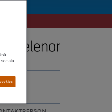
ckså
 sociala
LATS
 cookies
lna
ONTAKTPERSON