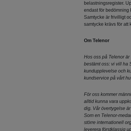
belastningsregister. Up
endast för bedömning kop
Samtycke är frivilligt o
samtycke krävs för att
Om Telenor
Hos oss på Telenor är v
bestämt oss: vi vill ha
kundupplevelse och ku
kundservice på vårt h
För oss kommer människa
alltid kunna vara uppk
dig. Vår övertygelse ä
Som en Telenor-medarb
större internationell o
leverera förstklassig u