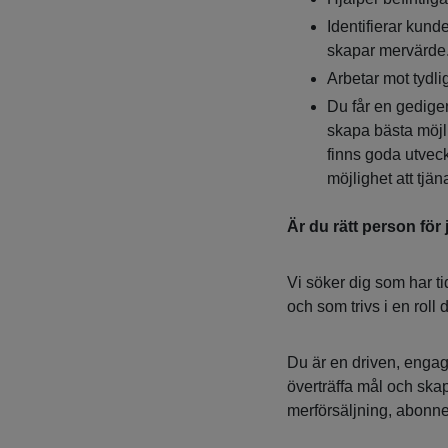
Identifierar kun
skapar mervärde
Arbetar mot tydli
Du får en gedigen 
skapa bästa möjli
finns goda utveck
möjlighet att tjä
Är du rätt person för
Vi söker dig som har ti
och som trivs i en roll
Du är en driven, engag
överträffa mål och ska
merförsäljning, abonne