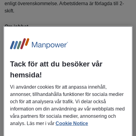
enligt överenskommelse. Arbetstiderna är förlagda till 2-
skift.
Om jobbet
I rollen som svetsare blir du en viktig del av produktionen
hos vår kund inom tillverkningsindustrin. Du arbetar med
kvalificerat svetsarbete i en modern verkstad där
Tack för att du besöker vår
noggrannhet, kvalitet och teknisk förståelse står i fokus.
Här får du använda din kompetens i ett varierat arbete och
hemsida!
utvecklas vidare inom svetsning.
Vi använder cookies för att anpassa innehåll,
annonser, tillhandahålla funktioner för sociala medier
Arbetsuppgifter
och för att analysera vår trafik. Vi delar också
information om din användning av vår webbplats med
Manuell svetsning (MIG/MAG)
våra partners för sociala medier, annonsering och
Arbete med och övervakning av robotsvets
analys. Läs mer i vår
Cookie Notice
Ritningsläsning och arbete efter tekniska underlag
Utföra kvalitetskontroller för att säkerställa hög