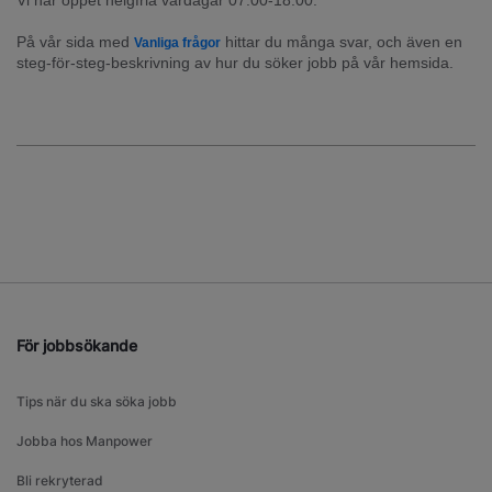
Vi har öppet helgfria vardagar 07:00-18:00.
På vår sida med 
 hittar du många svar, och även en 
Vanliga frågor
steg-för-steg-beskrivning av hur du söker jobb på vår hemsida.
För jobbsökande
Tips när du ska söka jobb
Jobba hos Manpower
Bli rekryterad