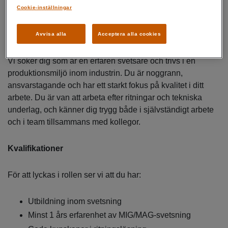
Cookie-inställningar
standard
Vem är du?
Avvisa alla
Acceptera alla cookies
Vi söker dig som är en erfaren svetsare och trivs i en
produktionsmiljö inom industrin. Du är noggrann,
ansvarstagande och har ett starkt fokus på kvalitet i ditt
arbete. Du är van att arbeta efter ritningar och tekniska
underlag, och känner dig trygg både i självständigt arbete
och i team tillsammans med kollegor.
Kvalifikationer
För att lyckas i rollen ser vi att du har:
Utbildning inom svetsning
Minst 1 års erfarenhet av MIG/MAG-svetsning