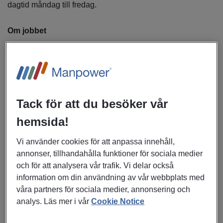
dagtid måndag till fredag.
Om jobbet
Vill du ta nästa steg som TIG-svetsare inom industrin? Som
konsult via Manpower hos Xylem får du arbeta med
kvalificerad TIG-svetsning i rostfritt stål och aluminium i en
modern och utvecklande industrimiljö. Rollen passar dig
Tack för att du besöker vår
som vill kombinera verkstadsarbete med montage och
installation ute hos kund, vilket ger en varierad och
hemsida!
stimulerande arbetsdag.
Vi använder cookies för att anpassa innehåll,
annonser, tillhandahålla funktioner för sociala medier
Du blir en viktig del av produktionen och leveransen, där
och för att analysera vår trafik. Vi delar också
fokus ligger på hög kvalitet, precision och säkerhet. Här får
information om din användning av vår webbplats med
du möjlighet att utvecklas inom avancerad svetsning,
våra partners för sociala medier, annonsering och
samtidigt som du arbetar i ett engagerat team hos ett
analys. Läs mer i vår
Cookie Notice
välkänt industriföretag.