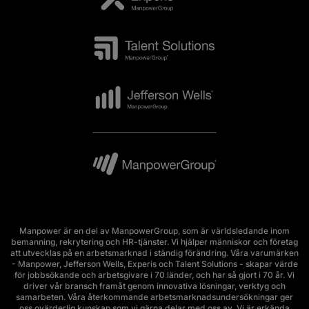
Manpower är en del av ManpowerGroup, som är världsledande inom
bemanning, rekrytering och HR-tjänster. Vi hjälper människor och företag
att utvecklas på en arbetsmarknad i ständig förändring. Våra varumärken
- Manpower, Jefferson Wells, Experis och Talent Solutions - skapar värde
för jobbsökande och arbetsgivare i 70 länder, och har så gjort i 70 år. Vi
driver vår bransch framåt genom innovativa lösningar, verktyg och
samarbeten. Våra återkommande arbetsmarknadsundersökningar ger
oss ovärderlig kunskap som vi gärna delar med oss av. Vi är erkända