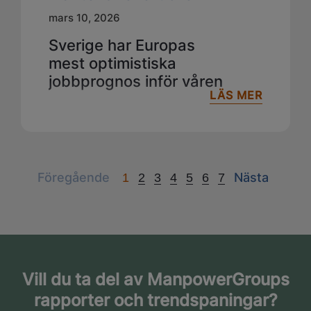
mars 10, 2026
Sverige har Europas
mest optimistiska
jobbprognos inför våren
LÄS MER
Previous
Next
Föregående
Nästa
1
2
3
4
5
6
7
Vill du ta del av ManpowerGroups
rapporter och trendspaningar?