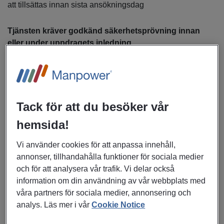
att tillsättas innan sista ansökningsdag
Tjänsten
kräver
godkänd
säkerhetsprövning
innan
eller
under
uppdragets
inledning
.
Tack för att du besöker vår
hemsida!
Vi använder cookies för att anpassa innehåll,
annonser, tillhandahålla funktioner för sociala medier
och för att analysera vår trafik. Vi delar också
information om din användning av vår webbplats med
Om Uppdraget
våra partners för sociala medier, annonsering och
analys. Läs mer i vår
Cookie Notice
Som Projektkoordinator inom retrofit/teknik har du det