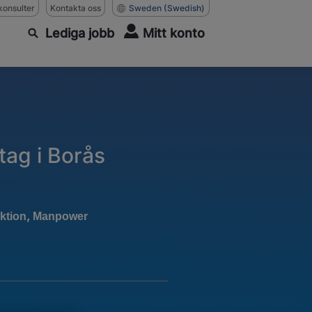
konsulter
Kontakta oss
Sweden
(Swedish)
Lediga jobb
Mitt konto
tag i Borås
,
ktion
Manpower