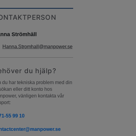
ONTAKTPERSON
nna Strömhäll
Hanna.Stromhall@manpower.se
ehöver du hjälp?
du har tekniska problem med din 
ökan eller ditt konto hos 
power, vänligen kontakta vår 
port:
71-55 99 10
ntactcenter@manpower.se