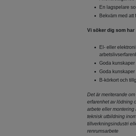
En lagspelare so
Bekväm med att fö
Vi söker dig som har
El- eller elektro
arbetslivserfaren
Goda kunskaper i 
Goda kunskaper i 
B-körkort och tillg
Det är meriterande om 
erfarenhet av lödning 
arbete eller montering
teknisk utbildning inom
tillverkningsindustri el
renrumsarbete