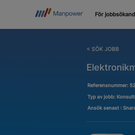
För jobbsökan
< SÖK JOBB
Elektronikm
Referensnummer:
5
Typ av jobb:
Konsul
Ansök senast : Snar