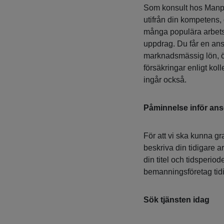
Som konsult hos Manpow
utifrån din kompetens
många populära arbets
uppdrag. Du får en anst
marknadsmässig lön, öv
försäkringar enligt kol
ingår också.
Påminnelse inför an
För att vi ska kunna gr
beskriva din tidigare a
din titel och tidsperiod
bemanningsföretag tidig
Sök tjänsten idag