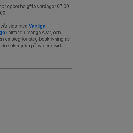
har öppet helgfria vardagar 07:00-
00.
vår sida med 
Vanliga 
ågor
 hittar du många svar, och 
n en steg-för-steg-beskrivning av 
 du söker jobb på vår hemsida.