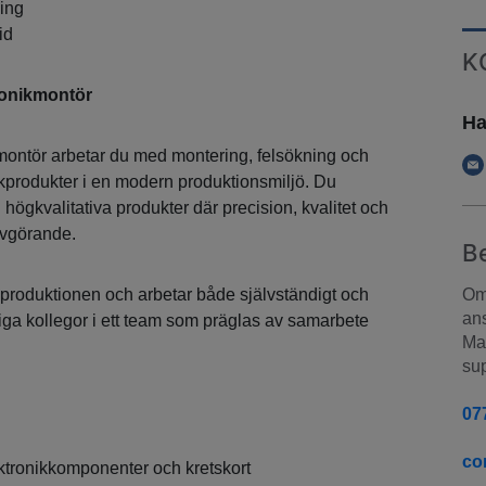
ning
id
K
ronikmontör
Ha
kmontör arbetar du med montering, felsökning och
ikprodukter i en modern produktionsmiljö. Du
högkvalitativa produkter där precision, kvalitet och
avgörande.
B
v produktionen och arbetar både självständigt och
Om 
ans
ga kollegor i ett team som präglas av samarbete
Man
sup
07
co
ktronikkomponenter och kretskort