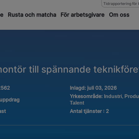
Tidrapportering för 
de
Rusta och matcha
För arbetsgivare
Om oss
ontör till spännande teknikföre
2562
Inlagd:
juli 03, 2026
Yrkesområde:
Industri, Produ
tuppdrag
Talent
ast
Antal tjänster
:
2