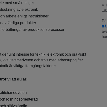
te med små detaljer
Vi 
elsökning av elektronik
18:
ch arbete enligt instruktioner
På 
er av färdiga produkter
fr
ga förbättringar av produktionsprocesser
äve
hur
 genuint intresse för teknik, elektronik och praktiskt
, kvalitetsmedveten och trivs med arbetsuppgifter
torik är viktiga framgångsfaktorer.
tror vi att du är:
alitetsmedveten
 och lösningsorienterad
och självständig