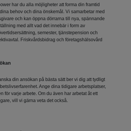
er har du alla möjligheter att forma din framtid
, dina behov och dina önskemål. Vi samarbetar med
givare och kan öppna dörrarna till nya, spännande
ällning med allt vad det innebär i form av
ertidsersättning, semester, tjänstepension och
lektivavtal. Friskvårdsbidrag och företagshälsovård
sökan
anska din ansökan på bästa sätt ber vi dig att tydligt
rbetslivserfarenhet. Ange dina tidigare arbetsplatser,
en för varje arbete. Om du även har arbetat åt ett
are, vill vi gärna veta det också.