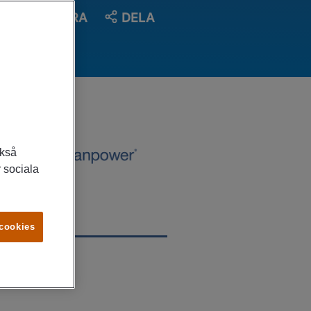
SPARA
DELA
ckså
 sociala
 cookies
LATS
rås