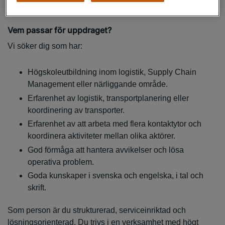
viktiga mått för att mäta framgång i rollen.
Vem passar för uppdraget?
Vi söker dig som har:
Högskoleutbildning inom logistik, Supply Chain
Management eller närliggande område.
Erfarenhet av logistik, transportplanering eller
koordinering av transporter.
Erfarenhet av att arbeta med flera kontaktytor och
koordinera aktiviteter mellan olika aktörer.
God förmåga att hantera avvikelser och lösa
operativa problem.
Goda kunskaper i svenska och engelska, i tal och
skrift.
Som person är du strukturerad, serviceinriktad och
lösningsorienterad. Du trivs i en verksamhet med högt