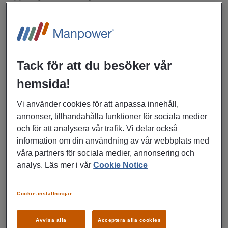
Som Transportkoordinator har du en central roll i den
dagliga transportverksamheten och fungerar som länken
mellan transportörer, mottagare och interna intressenter. Du
ansvarar för att säkerställa att gods levereras till rätt plats,
vid rätt tidpunkt och med hög servicenivå.
Tack för att du besöker vår
Arbetet omfattar koordinering av transporter via olika
hemsida!
transportslag, hantering av transportavvikelser samt
proaktiv kommunikation med mottagare och andra berörda
Vi använder cookies för att anpassa innehåll,
parter vid störningar i transportflödet. Du anpassar
annonser, tillhandahålla funktioner för sociala medier
transportplaner vid behov, organiserar express- och
och för att analysera vår trafik. Vi delar också
returtransporter samt säkerställer och bokar
information om din användning av vår webbplats med
fartygskapacitet. Rollen innefattar även koordinering av
våra partners för sociala medier, annonsering och
containerleveranser för importflöden samt stöd till terminal-
analys. Läs mer i vår
Cookie Notice
och cross-dockverksamhet.
Du arbetar nära interna funktioner och externa
logistikpartners för att utveckla processer, effektivisera
Cookie-inställningar
verksamheten och minska slöseri i logistikkedjan.
Leveransprecision, ledtider och kostnadsbesparingar är
Avvisa alla
Acceptera alla cookies