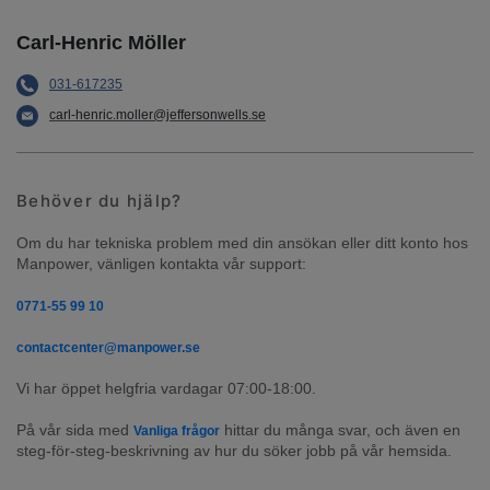
Carl-Henric Möller
031-617235
carl-henric.moller@jeffersonwells.se
Behöver du hjälp?
Om du har tekniska problem med din ansökan eller ditt konto hos 
Manpower, vänligen kontakta vår support:
0771-55 99 10
contactcenter@manpower.se
Vi har öppet helgfria vardagar 07:00-18:00.
På vår sida med 
 hittar du många svar, och även en 
Vanliga frågor
steg-för-steg-beskrivning av hur du söker jobb på vår hemsida.