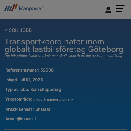
< SÖK JOBB
Transportkoordinator inom
globalt lastbilsföretag Göteborg
Det här jobbet tillsätts av Jefferson Wells som är en del av ManpowerGroup.
Referensnummer:
52508
Inlagd:
juli 01, 2026
Typ av jobb:
Konsultuppdrag
Yrkesområde:
Inköp, transport, logistik
Ansök senast : Snarast
Antal tjänster
:
1