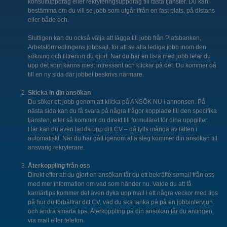
konsultuppdrag eller rekryteringsuppdrag till fasta tjänster. Du kan
bestämma om du vill se jobb som utgår ifrån en fast plats, på distans
eller både och.
Slutligen kan du också välja att lägga till jobb från Platsbanken,
Arbetsförmedlingens jobbsajt, för att se alla lediga jobb inom den
sökning och filtrering du gjort. När du har en lista med jobb letar du
upp det som känns mest intressant och klickar på det. Du kommer då
till en ny sida där jobbet beskrivs närmare.
Skicka in din ansökan
Du söker ett jobb genom att klicka på ANSÖK NU i annonsen. På
nästa sida kan du få svara på några frågor kopplade till den specifika
tjänsten, eller så kommer du direkt till formuläret för dina uppgifter.
Här kan du även ladda upp ditt CV – då fylls många av fälten i
automatiskt. När du har gått igenom alla steg kommer din ansökan till
ansvarig rekryterare.
Återkoppling från oss
Direkt efter att du gjort en ansökan får du ett bekräftelsemail från oss
med mer information om vad som händer nu. Valde du att få
karriärtips kommer det även dyka upp mail i ett några veckor med tips
på hur du förbättrar ditt CV, vad du ska tänka på på en jobbintervjun
och andra smarta tips. Återkoppling på din ansökan får du antingen
via mail eller telefon.