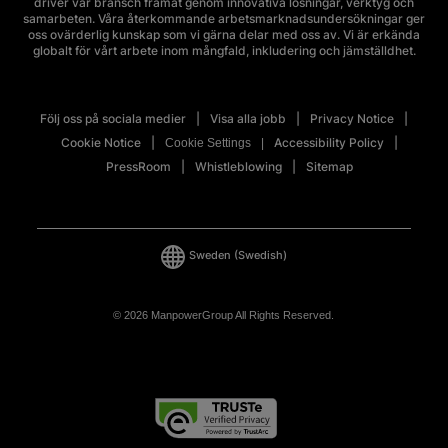
driver vår bransch framåt genom innovativa lösningar, verktyg och
samarbeten. Våra återkommande arbetsmarknadsundersökningar ger
oss ovärderlig kunskap som vi gärna delar med oss av. Vi är erkända
globalt för vårt arbete inom mångfald, inkludering och jämställdhet.
Följ oss på sociala medier
Visa alla jobb
Privacy Notice
Cookie Notice
Accessibility Policy
Cookie Settings
PressRoom
Whistleblowing
Sitemap
Sweden
(Swedish)
© 2026 ManpowerGroup All Rights Reserved.