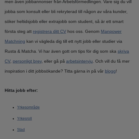
men även jobbannonser från Arbetsförmedlingen. Vare sig du vill
jobba som konsult eller bli rekryterad till någon av våra kunder,
söker heltidsjobb eller extrajobb som student, så är ett smart
första steg att
registrera ditt CV
hos oss. Genom
Manpower
Matchning
kan vi vägleda dig till ett nytt jobb eller studier via
Rusta & Matcha. Vi har även gott om tips för dig som ska
skriva
CV
,
personligt brev
, eller gå på
arbetsintervju
. Och vill du få mer
inspiration i ditt jobbsökande? Titta gärna in på vår
blogg
!
Hitta jobb efter:
Yrkesområde
Yrkesroll
Stad