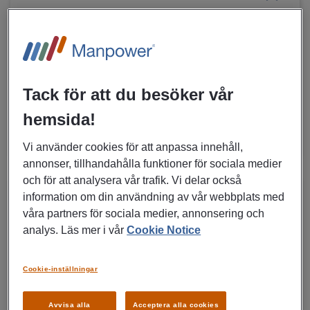
Terminalarbetare | Volvo | Umeå
Umeå
Konsultuppdrag
Industri, Produktion, Inköp, Transport,
Tack för att du besöker vår
Logistik, Manpower Talent
hemsida!
MER DETALJER OM JOBBET
Vi använder cookies för att anpassa innehåll,
annonser, tillhandahålla funktioner för sociala medier
och för att analysera vår trafik. Vi delar också
information om din användning av vår webbplats med
03/08/2026
NYTT
våra partners för sociala medier, annonsering och
Lagerarbetare till Lindex i
analys. Läs mer i vår
Cookie Notice
Alingsås | Extrajobb
Cookie-inställningar
Alingsås
Extrajobb
Avvisa alla
Acceptera alla cookies