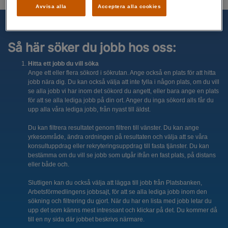
Avvisa alla
Acceptera alla cookies
Så här söker du jobb hos oss:
Hitta ett jobb du vill söka
Ange ett eller flera sökord i sökrutan. Ange också en plats för att hitta
jobb nära dig. Du kan också välja att inte fylla i någon plats, om du vill
se alla jobb vi har inom det sökord du angett, eller bara ange en plats
för att se alla lediga jobb på din ort. Anger du inga sökord alls får du
upp alla våra lediga jobb, från nyast till äldst.
Du kan filtrera resultatet genom filtren till vänster. Du kan ange
yrkesområde, ändra ordningen på resultaten och välja att se våra
konsultuppdrag eller rekryteringsuppdrag till fasta tjänster. Du kan
bestämma om du vill se jobb som utgår ifrån en fast plats, på distans
eller både och.
Slutligen kan du också välja att lägga till jobb från Platsbanken,
Arbetsförmedlingens jobbsajt, för att se alla lediga jobb inom den
sökning och filtrering du gjort. När du har en lista med jobb letar du
upp det som känns mest intressant och klickar på det. Du kommer då
till en ny sida där jobbet beskrivs närmare.