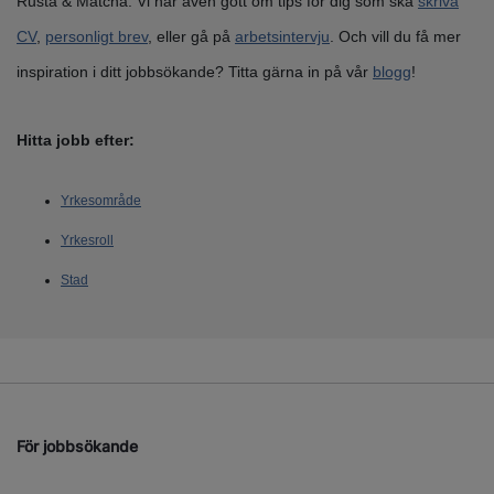
Rusta & Matcha. Vi har även gott om tips för dig som ska
skriva
CV
,
personligt brev
, eller gå på
arbetsintervju
. Och vill du få mer
inspiration i ditt jobbsökande? Titta gärna in på vår
blogg
!
Hitta jobb efter:
Yrkesområde
Yrkesroll
Stad
För jobbsökande