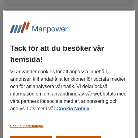
17/06/2026
Förvaltningschef till
kulturförvaltningen i Region
Tack för att du besöker vår
Stockholm
hemsida!
Stockholm
Vi använder cookies för att anpassa innehåll,
Rekrytering till företag
annonser, tillhandahålla funktioner för sociala medier
Kultur, Media, Management, Offentlig
och för att analysera vår trafik. Vi delar också
sektor
information om din användning av vår webbplats med
våra partners för sociala medier, annonsering och
MER DETALJER OM JOBBET
analys. Läs mer i vår
Cookie Notice
Cookie-inställningar