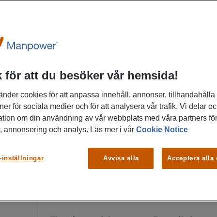
03/08/2026
m
Myndigheten för vård- och om
förvaltningschef
Rekrytering
Hälso-
 för att du besöker vår hemsida!
Stockholm
till företag
Manage
änder cookies för att anpassa innehåll, annonser, tillhandahålla
Vill du arbeta på en oberoende analysmyndighe
ner för sociala medier och för att analysera vår trafik. Vi delar o
är den viktigaste resursen?
ation om din användning av vår webbplats med våra partners för
, annonsering och analys. Läs mer i vår
Cookie Notice
MER D
-inställningar
Avvisa alla
Acceptera alla
13/07/2026