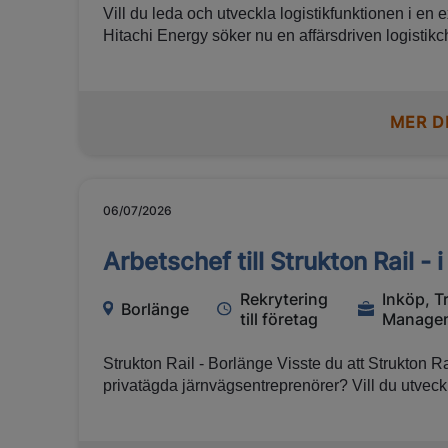
Vill du leda och utveckla logistikfunktionen i en
Hitachi Energy söker nu en affärsdriven logistikche
utveckla effektiva, hållbara och skalbara logistikfl
Här får du kombinera strategiskt ledarskap med o
avgörande roll i företagets fortsatta tillväxtresa.
MER D
06/07/2026
Arbetschef till Strukton Rail -
Rekrytering
Inköp, T
Borlänge
till företag
Manageme
Strukton Rail - Borlänge Visste du att Strukton Rail är en av Sveriges största
privatägda järnvägsentreprenörer? Vill du utvec
affärer, leda en stor organisation och samtidigt bidr
södra och mellersta Sverige? Då kan rollen som 