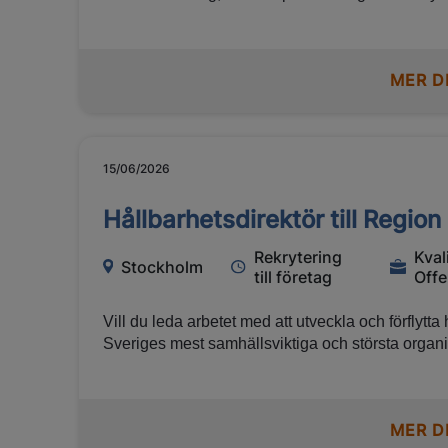
kulturen i centrum för många av vår tids viktigas
sammanhållning. Kulturen är också avgörande f
attraktionskraft.
MER D
15/06/2026
Hållbarhetsdirektör till Regio
Rekrytering
Kval
Stockholm
till företag
Offe
Vill du leda arbetet med att utveckla och förflytta
Sveriges mest samhällsviktiga och största organi
att göra skillnad - på riktigt - tillsammans med an
MER D