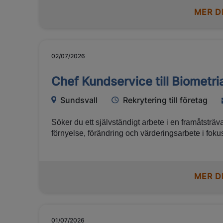
Bergslagen vara nästa steg för dig. Tillsammans utvecklar vi en hållbar järnväg
MER D
för ett hållbart samhälle.
02/07/2026
Chef Kundservice till Biometri
Sundsvall
Rekrytering till företag
Söker du ett självständigt arbete i en framåtstr
förnyelse, förändring och värderingsarbete i fokus
vidareutveckla vår kundservice. Då kan det här va
MER D
01/07/2026