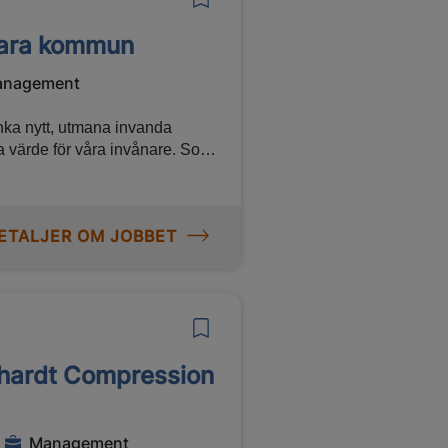
 Vara kommun
nagement
nka nytt, utmana invanda
a värde för våra invånare. Som
ningsfullt ledaruppdrag. Du blir
e och tillgänglig socialtjänst,
ens utveckling.
ETALJER OM JOBBET
khardt Compression
Management