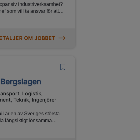
 expansiv industriverksamhet?
f som vill ta ansvar för att
öden i en internationell miljö.
perativt ansvar och spela en
ETALJER OM JOBBET
 i Bergslagen
ransport, Logistik,
nt, Teknik, Ingenjörer
kla långsiktigt lönsamma
a till en robust infrastruktur i
Arbetschef för Banorna i