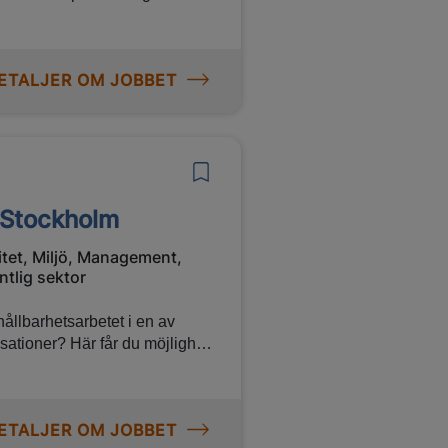
te frågor om demokrati och
ör Stockholmregionens
ETALJER OM JOBBET
n Stockholm
itet, Miljö, Management,
ntlig sektor
 hållbarhetsarbetet i en av
sationer? Här får du möjlighet
dra.
ETALJER OM JOBBET