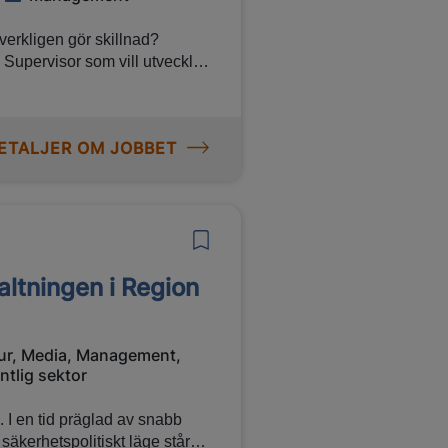
 verkligen gör skillnad?
Supervisor som vill utveckla
r på plats på tidigt morgonen
ältservice presterar på topp.
är vi tillsammans bidrar till en
ETALJER OM JOBBET
valtningen i Region
ur, Media, Management,
ntlig sektor
. I en tid präglad av snabb
 säkerhetspolitiskt läge står