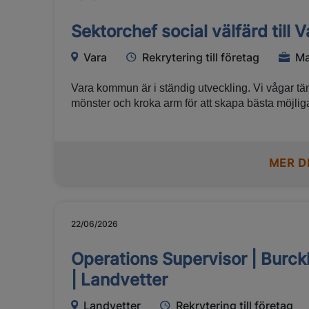
Sektorchef social välfärd till
Vara
Rekrytering till företag
Ma
Vara kommun är i ständig utveckling. Vi vågar tä
mönster och kroka arm för att skapa bästa möjlig
Sektorchef social välfärd får du ett viktigt och me
en nyckelaktör i att forma en modern, förebyggand
samtidigt som du bidrar till hela kommunkoncern
MER D
22/06/2026
Operations Supervisor | Burc
| Landvetter
Landvetter
Rekrytering till företag