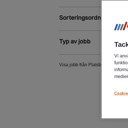
Sorteringsordning:
Datu
Typ av jobb
Tack
Vi anv
funktio
Visa jobb från Platsbanken
inform
medier
Cookie