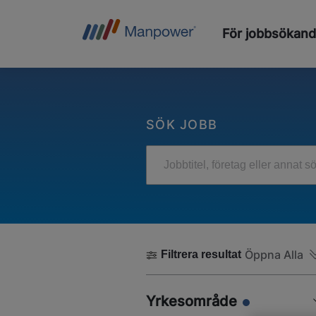
För jobbsökan
SÖK JOBB
Jobbtitel, företag eller annat s
Öppna Alla
Filtrera resultat
Yrkesområde