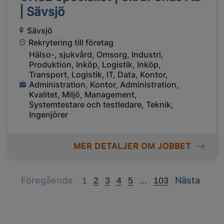
| Sävsjö
Sävsjö
Rekrytering till företag
Hälso-, sjukvård, Omsorg, Industri,
Produktion, Inköp, Logistik, Inköp,
Transport, Logistik, IT, Data, Kontor,
Administration, Kontor, Administration,
Kvalitet, Miljö, Management,
Systemtestare och testledare, Teknik,
Ingenjörer
MER DETALJER OM JOBBET
Previous
Next
Next
Föregående
...
Nästa
1
2
3
4
5
103