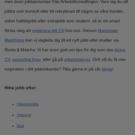
men även jobbannonser från Arbetsförmedlingen. Vare sig du vill
jobba som konsult eller bli rekryterad till någon av våra kunder,
söker heltidsjobb eller extrajobb som student, så är ett smart
första steg att
registrera ditt CV
hos oss. Genom
Manpower
Matchning
kan vi vägleda dig till ett nytt jobb eller studier via
Rusta & Matcha. Vi har även gott om tips för dig som ska
skriva
CV
,
personligt brev
, eller gå på
arbetsintervju
. Och vill du få mer
inspiration i ditt jobbsökande? Titta gärna in på vår
blogg
!
Hitta jobb efter:
Yrkesområde
Yrkesroll
Stad