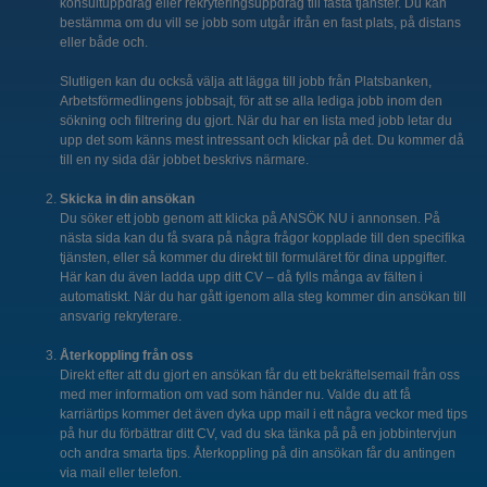
konsultuppdrag eller rekryteringsuppdrag till fasta tjänster. Du kan
bestämma om du vill se jobb som utgår ifrån en fast plats, på distans
eller både och.
Slutligen kan du också välja att lägga till jobb från Platsbanken,
Arbetsförmedlingens jobbsajt, för att se alla lediga jobb inom den
sökning och filtrering du gjort. När du har en lista med jobb letar du
upp det som känns mest intressant och klickar på det. Du kommer då
till en ny sida där jobbet beskrivs närmare.
Skicka in din ansökan
Du söker ett jobb genom att klicka på ANSÖK NU i annonsen. På
nästa sida kan du få svara på några frågor kopplade till den specifika
tjänsten, eller så kommer du direkt till formuläret för dina uppgifter.
Här kan du även ladda upp ditt CV – då fylls många av fälten i
automatiskt. När du har gått igenom alla steg kommer din ansökan till
ansvarig rekryterare.
Återkoppling från oss
Direkt efter att du gjort en ansökan får du ett bekräftelsemail från oss
med mer information om vad som händer nu. Valde du att få
karriärtips kommer det även dyka upp mail i ett några veckor med tips
på hur du förbättrar ditt CV, vad du ska tänka på på en jobbintervjun
och andra smarta tips. Återkoppling på din ansökan får du antingen
via mail eller telefon.