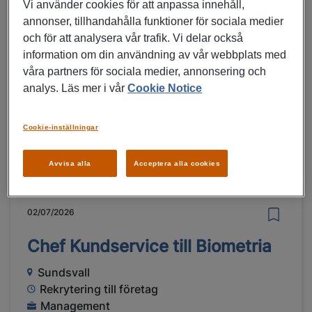
Vi använder cookies för att anpassa innehåll,
annonser, tillhandahålla funktioner för sociala medier
Logistikchef till Hitachi Energy i
och för att analysera vår trafik. Vi delar också
Smedjebacken
information om din användning av vår webbplats med
våra partners för sociala medier, annonsering och
Smedjebacken
analys. Läs mer i vår
Cookie Notice
Rekrytering till företag
Inköp, Logistik, Management
Cookie-inställningar
MER DETALJER OM JOBBET
Avvisa alla
Acceptera alla cookies
02/07/2026
Chef Kundservice till Biometria
Sundsvall
Rekrytering till företag
Management