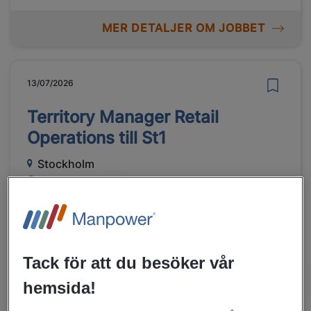
MER DETALJER OM JOBBET
13/07/2026
Territory Manager Retail
Operations till St1
Stockholm
Rekrytering till företag
Försäljning, marknad, reklam,
Management
MER DETALJER OM JOBBET
Tack för att du besöker vår
hemsida!
10/07/2026