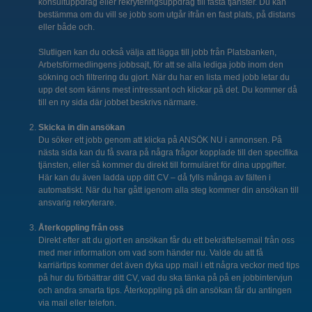
konsultuppdrag eller rekryteringsuppdrag till fasta tjänster. Du kan
bestämma om du vill se jobb som utgår ifrån en fast plats, på distans
eller både och.
Slutligen kan du också välja att lägga till jobb från Platsbanken,
Arbetsförmedlingens jobbsajt, för att se alla lediga jobb inom den
sökning och filtrering du gjort. När du har en lista med jobb letar du
upp det som känns mest intressant och klickar på det. Du kommer då
till en ny sida där jobbet beskrivs närmare.
Skicka in din ansökan
Du söker ett jobb genom att klicka på ANSÖK NU i annonsen. På
nästa sida kan du få svara på några frågor kopplade till den specifika
tjänsten, eller så kommer du direkt till formuläret för dina uppgifter.
Här kan du även ladda upp ditt CV – då fylls många av fälten i
automatiskt. När du har gått igenom alla steg kommer din ansökan till
ansvarig rekryterare.
Återkoppling från oss
Direkt efter att du gjort en ansökan får du ett bekräftelsemail från oss
med mer information om vad som händer nu. Valde du att få
karriärtips kommer det även dyka upp mail i ett några veckor med tips
på hur du förbättrar ditt CV, vad du ska tänka på på en jobbintervjun
och andra smarta tips. Återkoppling på din ansökan får du antingen
via mail eller telefon.