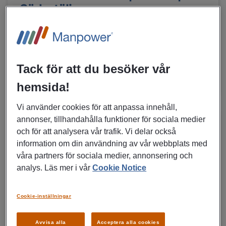
Södertälje
Södertälje
Konsultuppdrag
Ekonomi, Finans, Försäkring
Tack för att du besöker vår
MER DETALJER OM JOBBET
hemsida!
Vi använder cookies för att anpassa innehåll,
annonser, tillhandahålla funktioner för sociala medier
04/08/2026
NYTT
och för att analysera vår trafik. Vi delar också
information om din användning av vår webbplats med
Ekonomiassistent/Ekonom till
våra partners för sociala medier, annonsering och
konsultuppdrag i
analys. Läs mer i vår
Cookie Notice
Karlstadsområdet
Cookie-inställningar
Karlstad
Konsultuppdrag
Ekonomi, Finans, Försäkring
Avvisa alla
Acceptera alla cookies