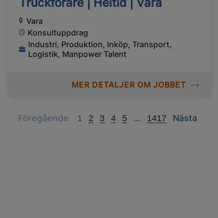
Truckförare | Heltid | Vara
Vara
Konsultuppdrag
Industri, Produktion, Inköp, Transport,
Logistik, Manpower Talent
MER DETALJER OM JOBBET
Previous
Next
Next
Föregående
...
Nästa
1
2
3
4
5
1417