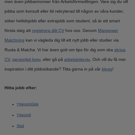
men även jobbannonser från Arbetsförmedlingen. Vare sig du vill
jobba som konsult eller bli rekryterad till någon av våra kunder,
söker heltidsjobb eller extrajobb som student, så är ett smart
första steg att
registrera ditt CV
hos oss. Genom
Manpower
Matchning
kan vi vägleda dig till ett nytt jobb eller studier via
Rusta & Matcha. Vi har även gott om tips för dig som ska
skriva
CV
,
personligt brev
, eller gå på
arbetsintervju
. Och vill du få mer
inspiration i ditt jobbsökande? Titta gärna in på vår
blogg
!
Hitta jobb efter:
Yrkesområde
Yrkesroll
Stad