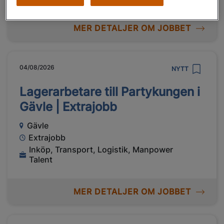
MER DETALJER OM JOBBET
04/08/2026
NYTT
Lagerarbetare till Partykungen i
Gävle | Extrajobb
Gävle
Extrajobb
Inköp, Transport, Logistik, Manpower
Talent
MER DETALJER OM JOBBET