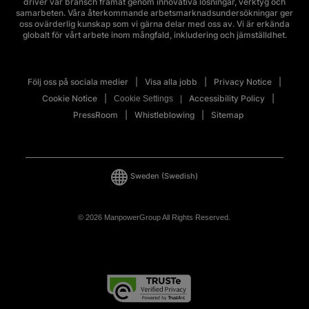
driver vår bransch framåt genom innovativa lösningar, verktyg och
samarbeten. Våra återkommande arbetsmarknadsundersökningar ger
oss ovärderlig kunskap som vi gärna delar med oss av. Vi är erkända
globalt för vårt arbete inom mångfald, inkludering och jämställdhet.
Följ oss på sociala medier
Visa alla jobb
Privacy Notice
Cookie Notice
Accessibility Policy
Cookie Settings
PressRoom
Whistleblowing
Sitemap
Sweden
(Swedish)
© 2026 ManpowerGroup All Rights Reserved.