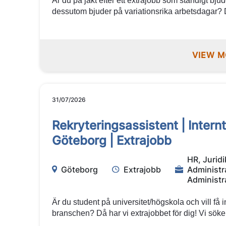
Är du på jakt efter ett extrajobb som ständigt b
dessutom bjuder på variationsrika arbetsdagar? 
utmaning! Just nu söker vi på Manpower lagerarbe
Lindex nya lager i Alingsås. Välkommen med din 
Manpower!
VIEW M
31/07/2026
Rekryteringsassistent | Inter
Göteborg | Extrajobb
HR, Juridi
Göteborg
Extrajobb
Administr
Administr
Är du student på universitet/högskola och vill få 
branschen? Då har vi extrajobbet för dig! Vi söke
internt till Manpower. Här får du möjlighet att ut