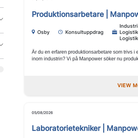
Produktionsarbetare | Manpo
Industri
Osby
Konsultuppdrag
Logisti
Logisti
Är du en erfaren produktionsarbetare som trivs i e
inom industrin? Vi på Manpower söker nu produkti
spännande uppdrag hos en av våra kunder i Osby.
arbeta i en modern produktionsmiljö med fokus p
samarbete. Låter det som något för dig? Välko
VIEW M
05/08/2026
Laboratorietekniker | Manpowe