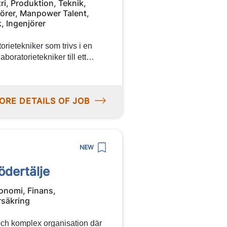
ri, Produktion, Teknik,
jörer, Manpower Talent,
, Ingenjörer
rietekniker som trivs i en
oratorietekniker till ett
 Karlskoga. Här får du
et med fokus på analyser,
mmen med din ansökan idag!
ORE DETAILS OF JOB
NEW
ödertälje
onomi, Finans,
rsäkring
och komplex organisation där