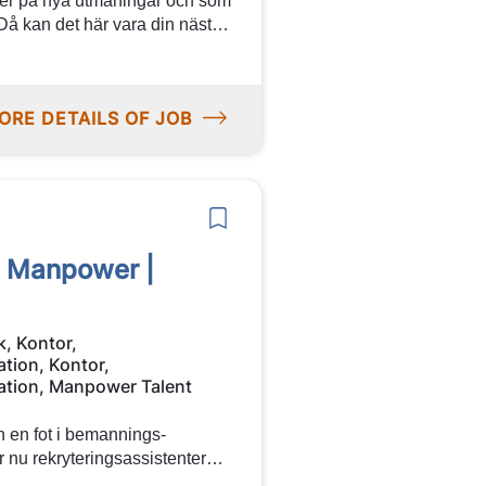
juder på nya utmaningar och som
Då kan det här vara din nästa
tare till ett uppdrag hos
ansökan till oss på
ORE DETAILS OF JOB
nt Manpower |
k, Kontor,
ation, Kontor,
ation, Manpower Talent
in en fot i bemannings-
r nu rekryteringsassistenter
vecklas inom