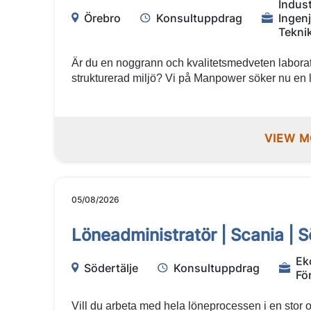
Indust
Örebro
Konsultuppdrag
Ingen
Teknik
Är du en noggrann och kvalitetsmedveten laborato
strukturerad miljö? Vi på Manpower söker nu en lab
spännande konsultuppdrag hos en välkänd kund i
möjlighet att arbeta i en kvalitetsstyrd verksamh
provhantering och GMP-kontroller. Varmt välko
VIEW M
05/08/2026
Löneadministratör | Scania | S
Ek
Södertälje
Konsultuppdrag
Fö
Vill du arbeta med hela löneprocessen i en stor 