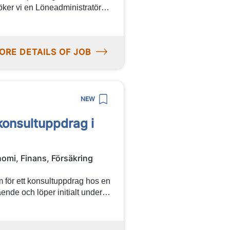
söker vi en Löneadministratör
amtidigt vara delaktig i
n noggrann och serviceinriktad
, läs mer och ansök nedan!
ORE DETAILS OF JOB
NEW
konsultuppdrag i
omi, Finans, Försäkring
för ett konsultuppdrag hos en
nde och löper initialt under