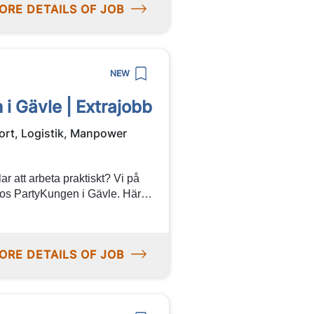
ORE DETAILS OF JOB
NEW
 i Gävle | Extrajobb
ort, Logistik, Manpower
ar att arbeta praktiskt? Vi på
hos PartyKungen i Gävle. Här
iljö tillsammans med ett
l kombinera arbete med studier
t här vara jobbet för dig!
ORE DETAILS OF JOB