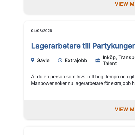
VIEW M
04/08/2026
Lagerarbetare till Partykungen
Inköp, Transp
Gävle
Extrajobb
Talent
Är du en person som trivs i ett högt tempo och gill
Manpower söker nu lagerarbetare för extrajobb 
får du möjlighet att arbeta i en energifylld lagerm
engagerat team. Är du flexibel, noggrann och vil
eller annan huvudsaklig sysselsättning? Då kan de
VIEW M