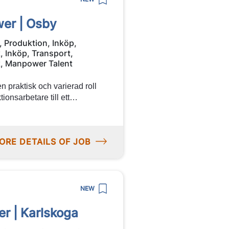
wer | Osby
, Produktion, Inköp,
k, Inköp, Transport,
k, Manpower Talent
n praktisk och varierad roll
onsarbetare till ett
 Här får du möjlighet att
å kvalitet, noggrannhet och
mmen med din ansökan!
ORE DETAILS OF JOB
NEW
r | Karlskoga