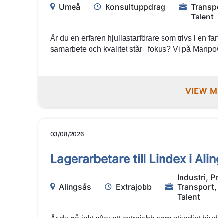
Umeå
Konsultuppdrag
Transp
Talent
Är du en erfaren hjullastarförare som trivs i en far
samarbete och kvalitet står i fokus? Vi på Manpo
hjullastarförare till ett långsiktigt konsultuppdrag
arbeta med hantering av in- och utgående gods 
terminalverksamhet tillsammans med engagerade 
VIEW M
steg i karriären? Varmt välkommen med din ansö
03/08/2026
Lagerarbetare till Lindex i Ali
Industri, P
Alingsås
Extrajobb
Transport,
Talent