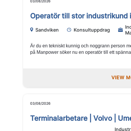
03/08/2026
Operatör till stor industrikund 
In
Sandviken
Konsultuppdrag
Ma
Är du en tekniskt kunnig och noggrann person med
på Manpower söker nu en operatör till ett spän
våra stora industrikunder i Sandviken. Här får du 
modern produktionsmiljö med fokus på kvalitet, s
välkommen med din ansökan!
VIEW M
03/08/2026
Terminalarbetare | Volvo | Um
Industr