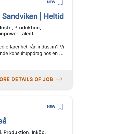
NEW
i Sandviken | Heltid
dustri, Produktion,
npower Talent
 erfarenhet från industrin? Vi
nande konsultuppdrag hos en av
möjlighet att arbeta i en
äkerhet och utveckling. Varmt
ORE DETAILS OF JOB
NEW
eå
i, Produktion, Inköp,