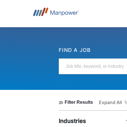
FIND A JOB
Job title, keyword, or industry
Expand All
Filter Results
Industries