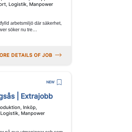
ort, Logistik, Manpower
tfylld arbetsmiljö där säkerhet,
wer söker nu tre
 i Umeå. Här får du möjlighet att
inom lager- och
kollegor. Är du redo för nästa
ORE DETAILS OF JOB
kan!
NEW
ngsås | Extrajobb
roduktion, Inköp,
 Logistik, Manpower