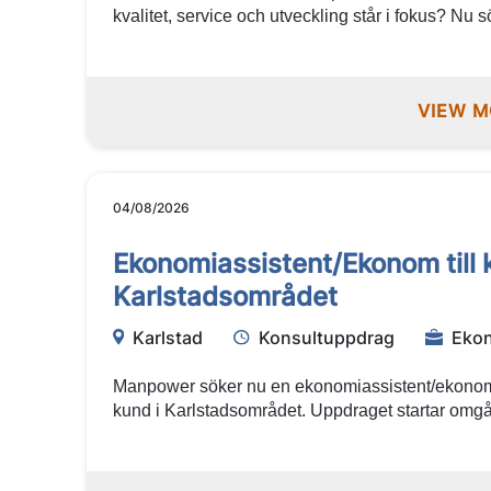
kvalitet, service och utveckling står i fokus? Nu 
som vill bidra till korrekta löneutbetalningar och s
förbättrings- och digitaliseringsinitiativ. Är du e
person som trivs i en roll med många kontaktytor
VIEW M
04/08/2026
Ekonomiassistent/Ekonom till 
Karlstadsområdet
Karlstad
Konsultuppdrag
Ekon
Manpower söker nu en ekonomiassistent/ekonom 
kund i Karlstadsområdet. Uppdraget startar omgåe
några månader