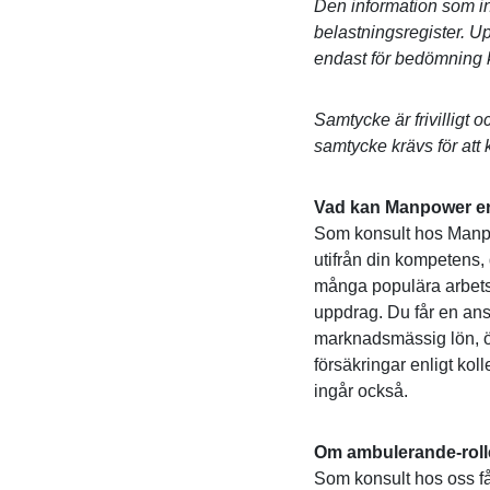
Den information som in
belastningsregister. Up
endast för bedömning kop
Samtycke är frivilligt o
samtycke krävs för att
Vad kan Manpower er
Som konsult hos Manpow
utifrån din kompetens
många populära arbets
uppdrag. Du får en anst
marknadsmässig lön, öv
försäkringar enligt kol
ingår också.
Om ambulerande-rol
Som konsult hos oss få