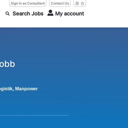
Sign in as Consultant
Contact Us
()
Search Jobs
My account
jobb
,
gistik
Manpower