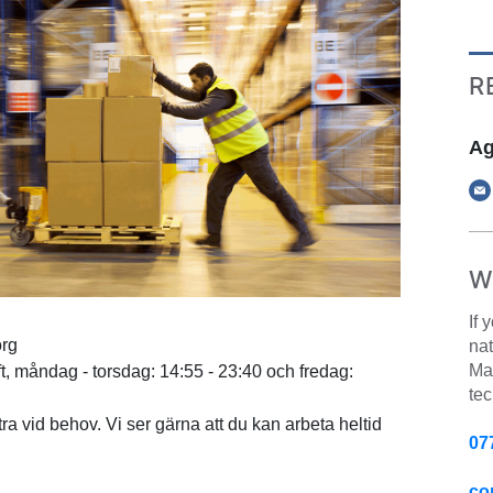
R
Ag
W
If 
rg
nat
Man
t, måndag - torsdag: 14:55 - 23:40 och fredag:
tec
ra vid behov. Vi ser gärna att du kan arbeta heltid
07
co