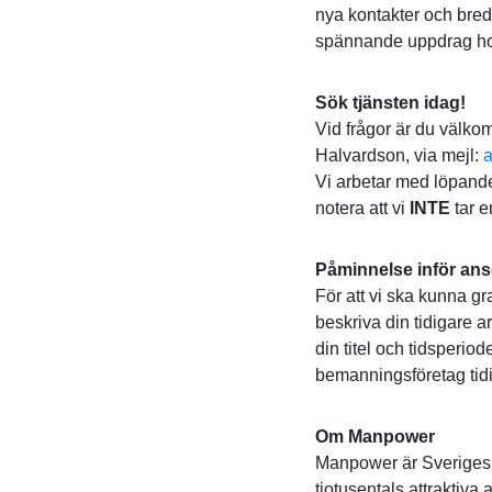
nya kontakter och bred
spännande uppdrag hos
Sök tjänsten idag!
Vid frågor är du välko
Halvardson, via mejl:
Vi arbetar med löpand
notera att vi
INTE
tar e
Påminnelse inför an
För att vi ska kunna gr
beskriva din tidigare a
din titel och tidsperiod
bemanningsföretag tidig
Om Manpower
Manpower är Sveriges 
tiotusentals attraktiv