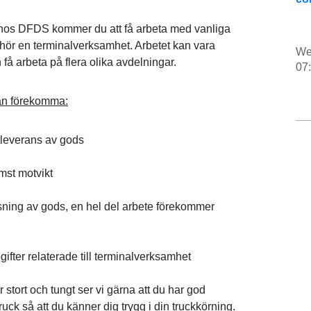
hos DFDS kommer du att få arbeta med vanliga
llhör en terminalverksamhet. Arbetet kan vara
We
få arbeta på flera olika avdelningar.
07
an förekomma:
tleverans av gods
mst motvikt
sning av gods, en hel del arbete förekommer
ifter relaterade till terminalverksamhet
stort och tungt ser vi gärna att du har god
ruck så att du känner dig trygg i din truckkörning.