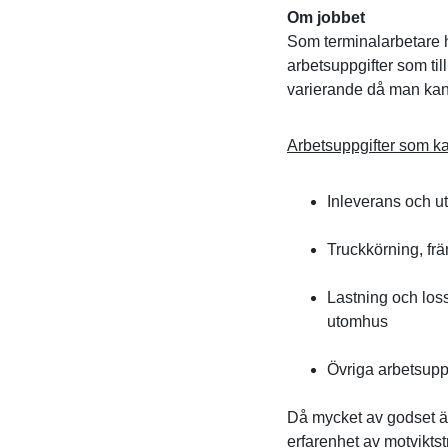
Om jobbet
Som terminalarbetare 
arbetsuppgifter som ti
varierande då man kan 
Arbetsuppgifter som k
Inleverans och u
Truckkörning, frä
Lastning och los
utomhus
Övriga arbetsuppg
Då mycket av godset är 
erfarenhet av motviktst