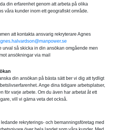
da din erfarenhet genom att arbeta på olika
 våra kunder inom ett geografiskt område.
mmen att kontakta ansvarig rekryterare Agnes
agnes.halvardson@manpower.se
e urval så skicka in din ansökan omgående men
mot ansökningar via mail
sökan
anska din ansökan på bästa sätt ber vi dig att tydligt
rbetslivserfarenhet. Ange dina tidigare arbetsplatser,
en för varje arbete. Om du även har arbetat åt ett
are, vill vi gärna veta det också.
ledande rekryterings- och bemanningsföretag med
a arbetsgivare över hela landet som våra kunder. Med