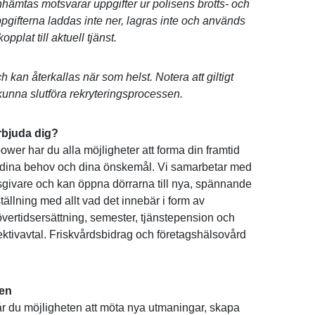
hämtas motsvarar uppgifter ur polisens brotts- och
pgifterna laddas inte ner, lagras inte och används
plat till aktuell tjänst.
ch kan återkallas när som helst. Notera att giltigt
 kunna slutföra rekryteringsprocessen.
bjuda dig?
er har du alla möjligheter att forma din framtid
, dina behov och dina önskemål. Vi samarbetar med
givare och kan öppna dörrarna till nya, spännande
ällning med allt vad det innebär i form av
ertidsersättning, semester, tjänstepension och
lektivavtal. Friskvårdsbidrag och företagshälsovård
len
r du möjligheten att möta nya utmaningar, skapa