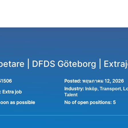
betare | DFDS Göteborg | Extra
51506
Posted:
พฤษภาคม 12, 2026
Industry:
Inköp, Transport, Lo
:
Extra job
Talent
soon as possible
No of open positions
:
5