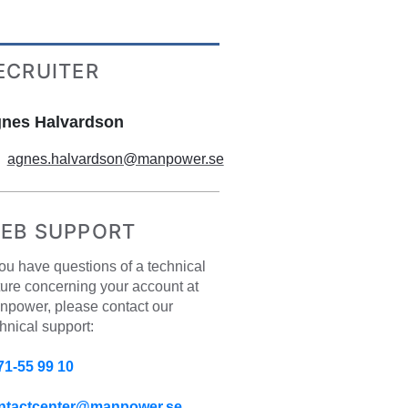
ECRUITER
nes Halvardson
agnes.halvardson@manpower.se
EB SUPPORT
you have questions of a technical 
ure concerning your account at 
power, please contact our 
hnical support:
71-55 99 10
ntactcenter@manpower.se