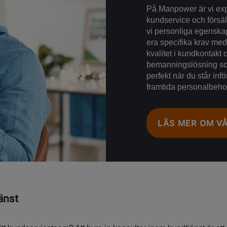
På Manpower är vi expe
kundservice och försälj
vi personliga egenskap
era specifika krav med
kvalitet i kundkontakt 
bemanningslösning som
perfekt när du står in
framtida personalbeho
LÄS MER OM V
änst