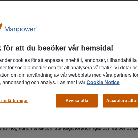
anpower
Vi förstår
bjuder
om du vill
 för att du besöker vår hemsida!
änder cookies för att anpassa innehåll, annonser, tillhandahålla
ner för sociala medier och för att analysera vår trafik. Vi delar o
ation om din användning av vår webbplats med våra partners för
, annonsering och analys. Läs mer i vår
Cookie Notice
e för din verksamhet
-inställningar
Avvisa alla
Acceptera alla
ga partner när det gäller att hitta personal inom kundtjänst och 
av hög kundinteraktion, ständiga förändringar och ett behov 