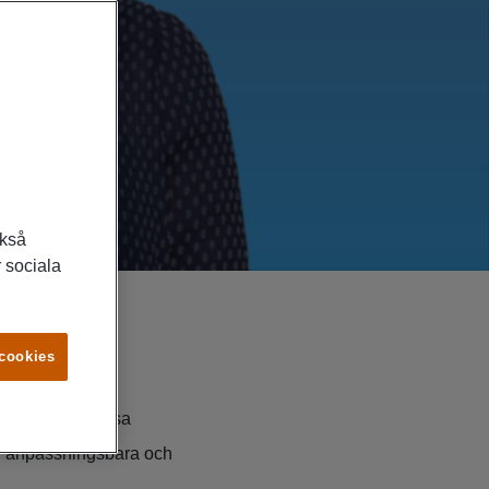
ckså
 sociala
 cookies
försäljning. Dessa
av anpassningsbara och