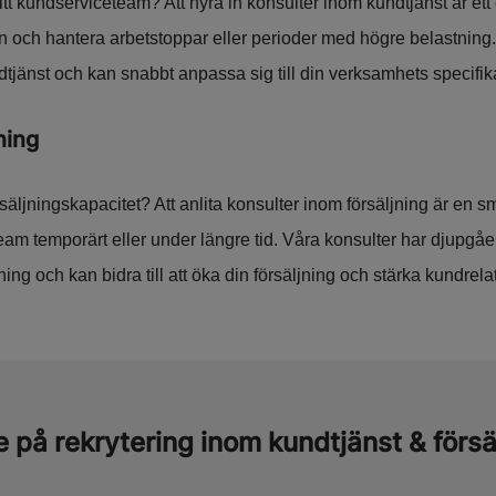
tt kundserviceteam? Att hyra in konsulter inom kundtjänst är ett ef
n och hantera arbetstoppar eller perioder med högre belastning.
dtjänst och kan snabbt anpassa sig till din verksamhets specifi
ning
äljningskapacitet? Att anlita konsulter inom försäljning är en s
 team temporärt eller under längre tid. Våra konsulter har djupg
ning och kan bidra till att öka din försäljning och stärka kundrela
 på rekrytering inom kundtjänst & försä