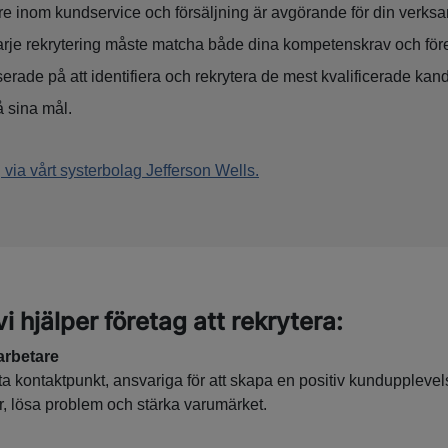
tare inom kundservice och försäljning är avgörande för din verk
arje rekrytering måste matcha både dina kompetenskrav och före
serade på att identifiera och rekrytera de mest kvalificerade ka
nå sina mål.
via vårt systerbolag Jefferson Wells.
vi hjälper företag att rekrytera:
rbetare
ta kontaktpunkt, ansvariga för att skapa en positiv kunduppleve
r, lösa problem och stärka varumärket.