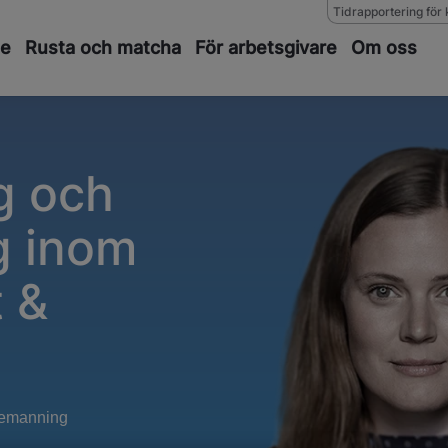
Tidrapportering för 
de
Rusta och matcha
För arbetsgivare
Om oss
g och
g inom
 &
bemanning