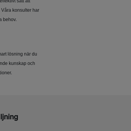
fektivt sätt att
 Våra konsulter har
ka behov.
mart lösning när du
ående kunskap och
tioner.
ljning