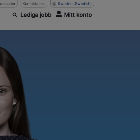
konsulter
Kontakta oss
Sweden
(Swedish)
Lediga jobb
Mitt konto