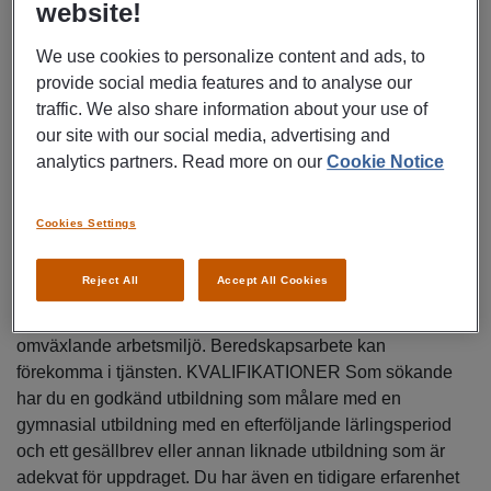
arbetar med all form av måleriarbete inom kommunens
website!
fastighetsbestånd Målningsarbete förekommer både
We use cookies to personalize content and ads, to
inomhus och utomhus av väggar, tak, snickerier
provide social media features and to analyse our
(dörrar/fönster) och fasader med pensel, roller och- eller
traffic. We also share information about your use of
spruta. Uppsättning av tapeter och väv förekommer och
our site with our social media, advertising and
även andra fastighetsrelaterade arbeten kan förekomma.
analytics partners. Read more on our
Cookie Notice
Arbetet som målare kräver en god materialkännedom, att
kunna välja rätt sorts färg och material för olika underlag
och miljöer samt en hög noggrannhet där rengöring,
Cookies Settings
skrapning, slipning och spackling av ytor är en förutsättning
för att få ett bra slutresultat. Våra fastigheter och
Reject All
Accept All Cookies
verksamheter består av allt från skolor, förskolor och
gruppboenden till fritidsanläggningar, vilket ger en härligt
omväxlande arbetsmiljö. Beredskapsarbete kan
förekomma i tjänsten. KVALIFIKATIONER Som sökande
har du en godkänd utbildning som målare med en
gymnasial utbildning med en efterföljande lärlingsperiod
och ett gesällbrev eller annan liknade utbildning som är
adekvat för uppdraget. Du har även en tidigare erfarenhet