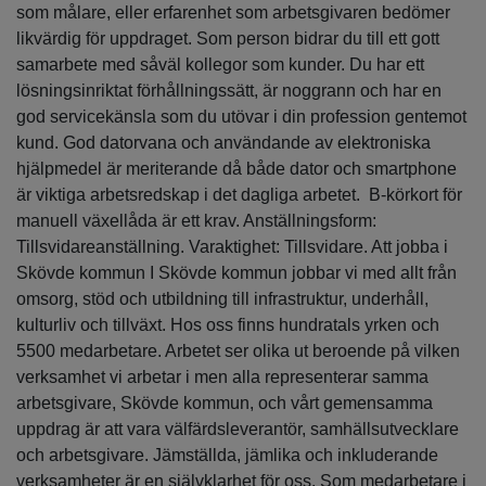
som målare, eller erfarenhet som arbetsgivaren bedömer
likvärdig för uppdraget. Som person bidrar du till ett gott
samarbete med såväl kollegor som kunder. Du har ett
lösningsinriktat förhållningssätt, är noggrann och har en
god servicekänsla som du utövar i din profession gentemot
kund. God datorvana och användande av elektroniska
hjälpmedel är meriterande då både dator och smartphone
är viktiga arbetsredskap i det dagliga arbetet. B-körkort för
manuell växellåda är ett krav. Anställningsform:
Tillsvidareanställning. Varaktighet: Tillsvidare. Att jobba i
Skövde kommun I Skövde kommun jobbar vi med allt från
omsorg, stöd och utbildning till infrastruktur, underhåll,
kulturliv och tillväxt. Hos oss finns hundratals yrken och
5500 medarbetare. Arbetet ser olika ut beroende på vilken
verksamhet vi arbetar i men alla representerar samma
arbetsgivare, Skövde kommun, och vårt gemensamma
uppdrag är att vara välfärdsleverantör, samhällsutvecklare
och arbetsgivare. Jämställda, jämlika och inkluderande
verksamheter är en självklarhet för oss. Som medarbetare i