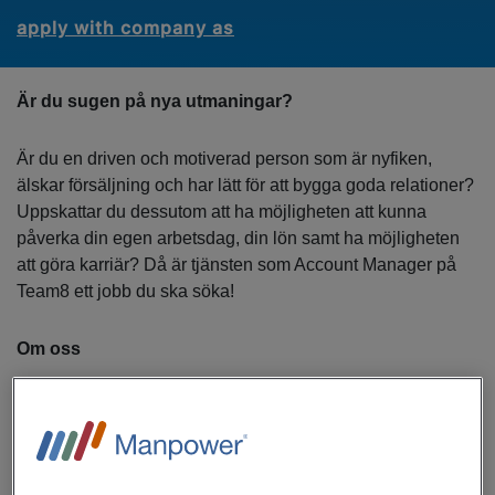
apply with company as
Är du sugen på nya utmaningar?
Är du en driven och motiverad person som är nyfiken,
älskar försäljning och har lätt för att bygga goda relationer?
Uppskattar du dessutom att ha möjligheten att kunna
påverka din egen arbetsdag, din lön samt ha möjligheten
att göra karriär? Då är tjänsten som Account Manager på
Team8 ett jobb du ska söka!
Om oss
Vi erbjuder telefoni, print, IT och AV lösningar, tjänster och
tillbehör till företag i Norden. Vi hjälper våra kunder att
utifrån just deras unika behov finna rätt produkt eller tjänst
som gör att tekniken fungerar effektivt och obehindrat, vi