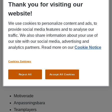
Thank you for visiting our
skapar helt enkelt en enklare arbetsdag för våra kunder.
Här har du en fantastisk möjlighet till personlig utveckling
website!
och chansen att få arbeta med andra framgångsrika
supporttekniker i ett marknadsledande bolag där vi också
We use cookies to personalize content and ads, to
prioriterar att ha kul på jobbet. Vårt mål är att under 2027 bli
provide social media features and to analyse our
45 medarbetare och omsätta ca 180 miljoner genom att
traffic. We also share information about your use of
leverera kundunika och flexibla lösningar inom telefoni,
our site with our social media, advertising and
print, IT och AV lösningar till franchiseföretagare,
analytics partners. Read more on our
Cookie Notice
branschorganisationer och investmentbolag som
värdesätter enkelhet, optimerad teknikanvändning och
Cookies Settings
förstklassig kundservice.
Reject All
Accept All Cookies
Våra kärnvärden och det vi identifierar oss som på Team8
är:
Motiverade
Anpassningsbara
Teamplayers