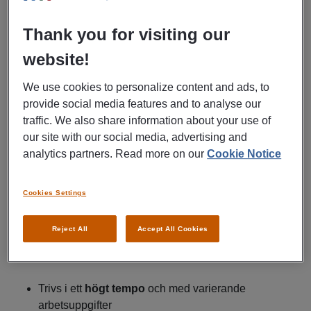
06:00–10:30 – Ankommande gods
Under passets andra
Thank you for visiting our
del arbetar du på avdelningen för ankommande gods. Här
website!
kommer du att kontrollera och gå igenom avier, säkerställa
att gods scannas in korrekt i systemet samt hantera viss
We use cookies to personalize content and ads, to
kundkontakt kopplad till in- och utlämning av paket.
provide social media features and to analyse our
traffic. We also share information about your use of
Vi söker dig som
our site with our social media, advertising and
Har
erfarenhet av truckkörning
, krav på erfarenhet
analytics partners. Read more on our
Cookie Notice
av skjutstativ
Cookies Settings
Är
noggrann och strukturerad
i ditt arbete
Reject All
Accept All Cookies
Har ett
serviceinriktat och professionellt
bemötande
Trivs i ett
högt tempo
och med varierande
arbetsuppgifter