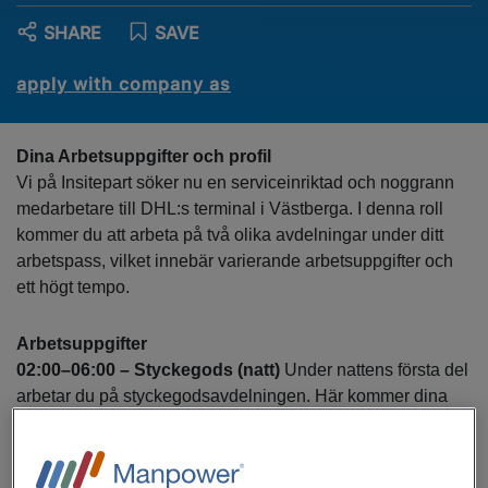
SHARE
SAVE
apply with company as
Dina Arbetsuppgifter och profil
Vi på Insitepart söker nu en serviceinriktad och noggrann
medarbetare till DHL:s terminal i Västberga. I denna roll
kommer du att arbeta på två olika avdelningar under ditt
arbetspass, vilket innebär varierande arbetsuppgifter och
ett högt tempo.
Arbetsuppgifter
02:00–06:00 – Styckegods (natt)
Under nattens första del
arbetar du på styckegodsavdelningen. Här kommer dina
huvudsakliga arbetsuppgifter att vara truckkörning, främst
med
skjutstativ
, där du placerar gods på rätt plats i
ställage samt hanterar och förflyttar gods i terminalen.