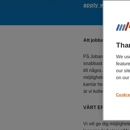
apply with comp
Att jobba på Jobandt
Than
På Jobandtalent tillhör
We use
snabbast växande rekr
featur
till några av landets 
our si
möjligheter att växa oc
on ou
karriär hos någon av v
är vi kollektivavtalsans
Cookie
VÅRT ERBJUDAND
Vi vill ge dig möjlighet