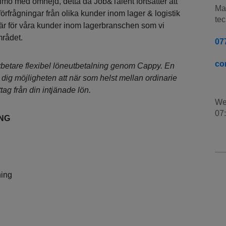
mö med omnejd, detta då Job&Talent fortsätter att
Man
förfrågningar från olika kunder inom lager & logistik
tec
r för våra kunder inom lagerbranschen som vi
mrådet.
07
co
rbetare flexibel löneutbetalning genom Cappy. En
r dig möjligheten att när som helst mellan ordinarie
tag från din intjänade lön.
We
07
ING
ning