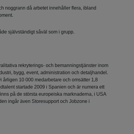
ch noggrann då arbetet innehåller flera, ibland
oment.
både självständigt såväl som i grupp.
alitativa rekryterings- och bemanningstjänster inom
ndustri, bygg, event, administration och detaljhandel.
 vi årligen 10 000 medarbetare och omsätter 1,8
ndtalent startade 2009 i Spanien och är numera ett
finns på de största europeiska marknaderna, i USA
den ingår även Storesupport och Jobzone i