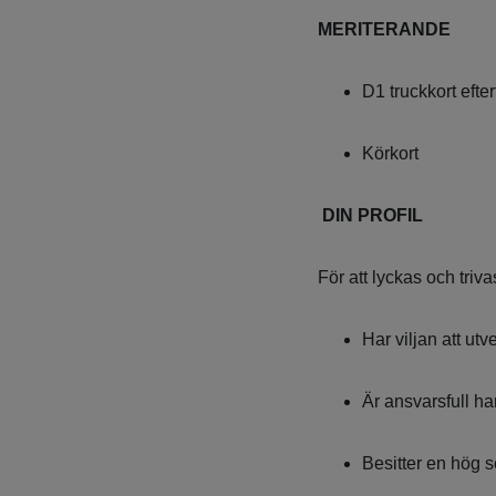
MERITERANDE
D1 truckkort efte
Körkort
DIN PROFIL
För att lyckas och trivas
Har viljan att u
Är ansvarsfull har
Besitter en hög s