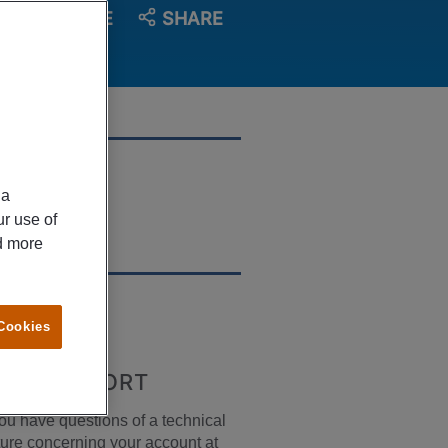
SAVE
SHARE
OCATION
ia
lmö
ur use of
ad more
ECRUITER
 Cookies
EB SUPPORT
you have questions of a technical 
ure concerning your account at 