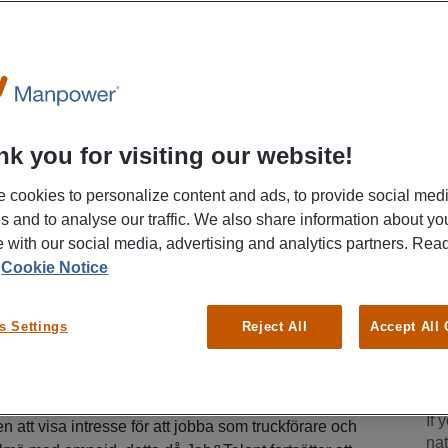
any as
alent
k you for visiting our website!
L
 du ett av Sveriges största, och ett av världens
 cookies to personalize content and ads, to provide social med
Ma
yterings- och bemanningsföretag. Våra kunder hör
es and to analyse our traffic. We also share information about yo
mest välkända varumärken och vi erbjuder goda
te with our social media, advertising and analytics partners. Re
h utvecklas, såväl genom att rekryteras för vidare
r
Cookie Notice
åra kunder som internt inom Jobandtalent. Självklart
R
lutna.
s Settings
Reject All
Accept All
E
W
If 
en att visa intresse för att jobba som truckförare och
nat