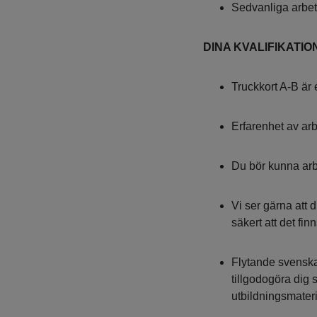
Sedvanliga arbet
DINA KVALIFIKATIO
Truckkort A-B är 
Erfarenhet av ar
Du bör kunna arbe
Vi ser gärna att d
säkert att det finns
Flytande svenska i
tillgodogöra dig s
utbildningsmateri