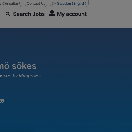
as Consultant
Contact Us
Sweden
(English)
Search Jobs
My account
lmö sökes
rformed by Manpower
26