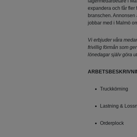
lagermedarbetare i Mal
expandera och får fler 
branschen. Annonsen ä
jobbar med i Malmö o
Vi erbjuder våra meda
frivillig förmån som ge
lönedagar själv göra ut
ARBETSBESKRIVN
Truckkörning
Lastning & Loss
Orderplock