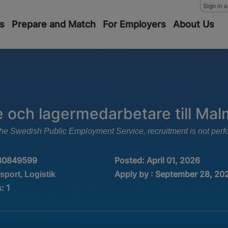
Sign in 
s
Prepare and Match
For Employers
About Us
e och lagermedarbetare till Ma
m the Swedish Public Employment Service, recruitment is not pe
30849599
Posted:
April 01, 2026
Apply by : September 28, 20
sport, Logistik
s
:
1