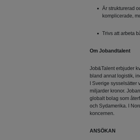
Är strukturerad o
komplicerade, m
Trivs att arbeta 
Om Jobandtalent
Job&Talent erbjuder kv
bland annat logistik, i
I Sverige sysselsätter
miljarder kronor. Joba
globalt bolag som åter
och Sydamerika. I Nor
koncernen.
ANSÖKAN