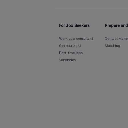
For Job Seekers
Prepare an
Work as a consultant
Contact Man
Get recruited
Matching
Part-time jobs
Vacancies