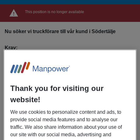
This position is no longer available
Nu söker vi truckförare till vår kund i Södertälje
Krav:
har giltigt truckkort A1–4 och B1–4
har erfarenhet från skjutstativstruck eller
Thank you for visiting our
motviktstruck.
website!
kan arbeta skift: 06:00–14:21 och 14:30–22:51
We use cookies to personalize content and ads, to
provide social media features and to analyse our
är noggrann, säkerhetsmedveten och fungerar lika
traffic. We also share information about your use of
bra i team som självständigt
our site with our social media, advertising and