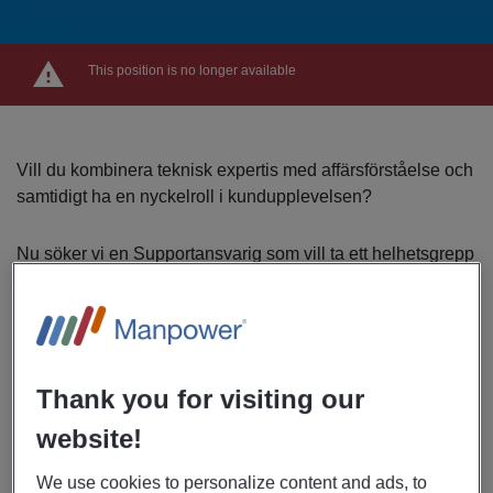
This position is no longer available
Vill du kombinera teknisk expertis med affärsförståelse och
samtidigt ha en nyckelroll i kundupplevelsen?
Nu söker vi en Supportansvarig som vill ta ett helhetsgrepp
om både teknisk support och säljstöd. Här får du arbeta
nära kunder och återförsäljare, driva utbildningar och följa
projekt hela vägen från offert till färdig lösning.
Det här är en roll för dig som trivs i en dynamisk vardag där
Thank you for visiting our
teknik, affär och relationer möts.
website!
DIN VARDAG
Som Supportansvarig har du en central roll i
We use cookies to personalize content and ads, to