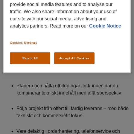
att stärka både kundnöjdhet och affären. Du arbetar brett,
provide social media features and to analyse our
från teknisk rådgivning till utbildning och
traffic. We also share information about your use of
projektuppföljning.
our site with our social media, advertising and
analytics partners. Read more on our
Cookie Notice
Du kommer bland annat att:
Cookies Settings
Ge teknisk support och rådgivning i komplexa
ärenden till kunder och återförsäljare
Reject All
Accept All Cookies
Arbeta lösningsorienterat i reklamationsärenden
Planera och hålla utbildningar för kunder, där du
kombinerar tekniskt innehåll med affärsperspektiv
Följa projekt från offert till färdig leverans – med både
tekniskt och kommersiellt fokus
Vara delaktig i orderhantering, telefonservice och