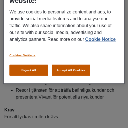
website!
våra kunduppdrag. Dina arbetsuppgifter inkluderar:
We use cookies to personalize content and ads, to
provide social media features and to analyse our
Administrativt ansvar för kunduppdrag
traffic. We also share information about your use of
Rekrytering av personliga assistenter
our site with our social media, advertising and
Bemanning, schemaläggning och planering
analytics partners. Read more on our
Cookie Notice
Genomförande av personalmöten och
medarbetarsamtal
Cookies Settings
Kontakt med kunder, anhöriga och assistenter
Ekonomiska uppgifter såsom budget, uppföljning och
Reject All
Accept All Cookies
rapportering
Marknadsföring och kundbearbetning
Resor i tjänsten för att träffa befintliga kunder och
presentera Vivant för potentiella nya kunder
Krav
För att lyckas i rollen krävs: