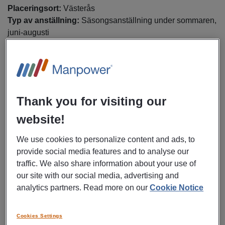
Placeringsort:
Västerås
Typ av anställning:
Säsongsanställning under sommaren,
juni-augusti
Arbetstider:
Måndag-fredag 06:30-14:55
Arbetsbeskrivning
I rollen ansvarar du för intern materialhantering och ingår i
en avdelning med en central funktion i produktionen.
Thank you for visiting our
Arbetet omfattar omplock av material från pall till blålåda
website!
samt lagring av omplockat material. Avdelningen förser
även samtliga monteringslinor med sekvenserat och kittat
We use cookies to personalize content and ads, to
material. I ansvarsområdet ingår dessutom tvättning av
provide social media features and to analyse our
material samt förmontering av utvalda komponenter. Målet
traffic. We also share information about your use of
är att all materialhantering ska bedrivas på ett effektivt,
our site with our social media, advertising and
säkert och kvalitetssäkrat sätt.
analytics partners. Read more on our
Cookie Notice
Mer specifikt kommer du jobba med:
Cookies Settings