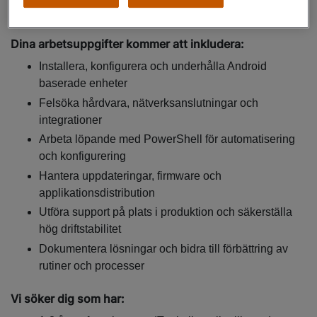
roll!
Dina arbetsuppgifter kommer att inkludera:
Installera, konfigurera och underhålla Android
baserade enheter
Felsöka hårdvara, nätverksanslutningar och
integrationer
Arbeta löpande med PowerShell för automatisering
och konfigurering
Hantera uppdateringar, firmware och
applikationsdistribution
Utföra support på plats i produktion och säkerställa
hög driftstabilitet
Dokumentera lösningar och bidra till förbättring av
rutiner och processer
Vi söker dig som har: