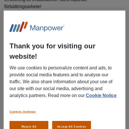
förbättringsarbete!
Du kommer att arbeta med ett brett spektrum av
enheter, exempelvis:
Datorer och arbetsstationer
Thank you for visiting our
Skrivare
Scanners och handdatorer
website!
Surfplattor kopplade till maskiner och
We use cookies to personalize content and ads, to
produktionslinor
provide social media features and to analyse our
Övriga Android enheter som används i
traffic. We also share information about your use of
produktionsverksamhet
our site with our social media, advertising and
analytics partners. Read more on our
Cookie Notice
Miljön är varierad - Vi letar efter dig som tycker om att dyka
in i tekniska utmaningar - särskilt när det handlar om att
snabbt identifiera hårdvarufel och få utrustningen tillbaka i
Cookies Settings
drift. Hos oss blir varje löst problem en konkret förbättring i
produktionen och en chans för dig att växa i din tekniska
Reject All
Accept All Cookies