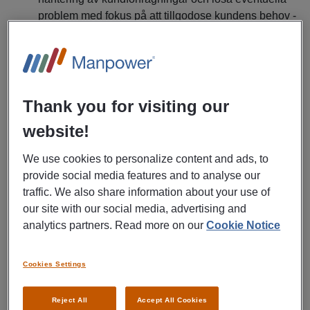
problem med fokus på att tillgodose kundens behov -
Du förväntas också ge korrekt information om
produkter/tjänster samt vägleda kunder genom olika
processer - Din främsta målsättning är att aktivt jobba
för att säkerställa hög kundnöjdhet och skapa
minnesvärda upplevelser för våra kunder
Thank you for visiting our
website!
Anställningsform:
Tillsvidareanställning med 6
månaders provanställning.
We use cookies to personalize content and ads, to
provide social media features and to analyse our
Utbildning:
2-veckors grundutbildning kombinerat
traffic. We also share information about your use of
med praktiskt arbete.
our site with our social media, advertising and
analytics partners. Read more on our
Cookie Notice
Lön:
Fast månadslön i kombination med
provisionsbaserad bonus.
Cookies Settings
Arbetstider:
Det är varierande arbetstider förlagda
Reject All
Accept All Cookies
inom uppdragets öppettider som är måndag-fredag