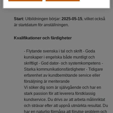
07:30-19:00.
Start:
Utbildningen börjar:
2025-05-15
, vilket också
är startdatum för anställningen.
Kvalifikationer och färdigheter
- Flytande svenska i tal och skrift - Goda
kunskaper i engelska både muntligt och
skriftligt - God dator- och systemkompetens -
Starka kommunikationsfärdigheter - Tidigare
erfarenhet av kundbemötande service eller
försäljning är meriterande
Vi söker dig som är självgående och har en
stark passion för att leverera förstklassig
kundservice. Du drivs av att arbeta målinriktat
och strävar efter att uppnå utmärkta resultat. Du
har en naturlig förmåga att förutse problem och