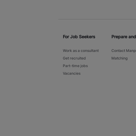
For Job Seekers
Prepare an
Work as a consultant
Contact Man
Get recruited
Matching
Part-time jobs
Vacancies