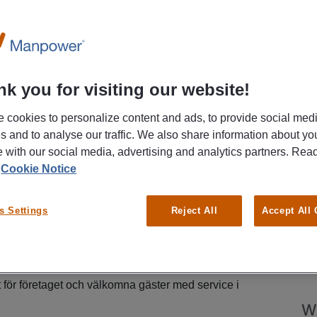
k you for visiting our website!
 cookies to personalize content and ads, to provide social med
es and to analyse our traffic. We also share information about yo
hansen till ett riktigt spännande och
te with our social media, advertising and analytics partners. Re
n social miljö med härliga kollegor! Är du en
L
r
Cookie Notice
ll ta dig an nya utmaningar under sommarmånaderna
St
a kundernas förväntningar är det här ett perfekt
 hos oss.
s Settings
Reject All
Accept All
ingår bland annat:
R
t för företaget och välkomna gäster med service i
W