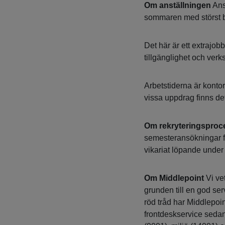
Om anställningen
Anst
sommaren med störst 
Det här är ett extrajobb
tillgänglighet och ver
Arbetstiderna är kont
vissa uppdrag finns det
Om rekryteringspro
semesteransökningar fr
vikariat löpande under
Om Middlepoint
Vi ve
grunden till en god s
röd tråd har Middlepoin
frontdeskservice sedan 