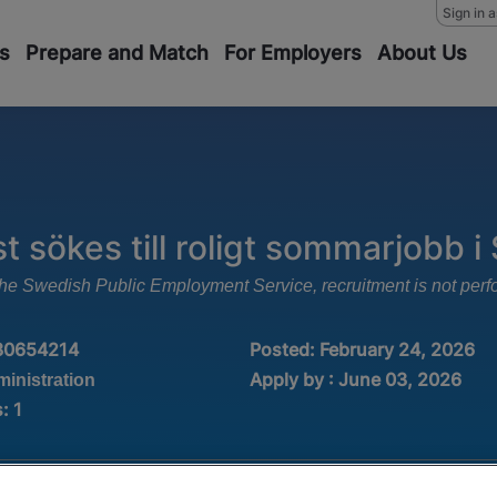
Sign in 
s
Prepare and Match
For Employers
About Us
t sökes till roligt sommarjobb i
m the Swedish Public Employment Service, recruitment is not pe
30654214
Posted:
February 24, 2026
Apply by : June 03, 2026
ministration
s
:
1