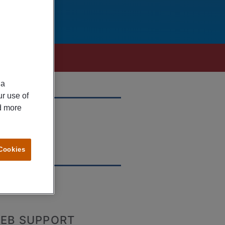
ia
ur use of
ad more
OCATION
ockholm
 Cookies
ECRUITER
EB SUPPORT