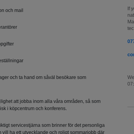
If 
on och mail
nat
Man
rantörer
tec
07
pgifter
co
ställningar
er och ta hand om såväl besökare som
We
07
jlighet att jobba inom alla våra områden, så som
disk i köpcentrum och konferens.
iktigt servicestjärna som brinner för det personliga
 vill ha ett utvecklande och roligt sommarjobb där