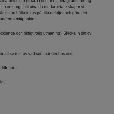
ch arbetsmiljö (45001) och är ett helägt dotterbolag
och omsorgsfullt utvalda medarbetare skapar vi
 vi kan hålla fokus på alla detaljer och göra det
 kunderna mittpunkten.
klande och riktigt rolig utmaning? Skicka in ditt cv
för att se mer av vad som händer hos oss:
ddlepoi...
nt!