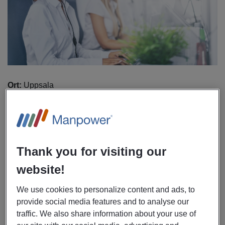
Ort:
Uppsala
Start:
Omgående
Uppdragslängd:
Konsultuppdrag på 4 månader med
möjlighet till förlängning
Omfattning:
Heltid
Arbetstider:
Måndag-fredag kl. 08:00-16:45
Thank you for visiting our
website!
Om jobbet som kundtjänstmedarbetare
We use cookies to personalize content and ads, to
Som kundtjänstmedarbetare hos oss på Manpower, ute
provide social media features and to analyse our
hos vår kund, arbetar du i en central servicefunktion med
traffic. We also share information about your use of
daglig kontakt med både privatpersoner och vårdpersonal.