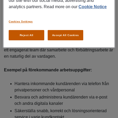
our site with our social media, advertising and
Du hanterar inkommande ärenden via telefon, e‑post och
analytics partners. Read more on our
Cookie Notice
andra digitala kommunikationskanaler och säkerställer att
varje kundkontakt håller hög kvalitet.
Cookies Settings
Rollen innebär både kundservice och administration och
Reject All
Accept All Cookies
passar dig som är lösningsorienterad, strukturerad och
trygg i att arbeta i flera system parallellt. Du blir en del av
ett engagerat team där samarbete och förbättringsarbete är
en naturlig del av vardagen.
Exempel på förekommande arbetsuppgifter:
Hantera inkommande kundärenden via telefon från
privatpersoner och vårdpersonal
Besvara och administrera kundärenden via e‑post
och andra digitala kanaler
Säkerställa snabb, korrekt och lösningsorienterad
service i varje kundkontakt