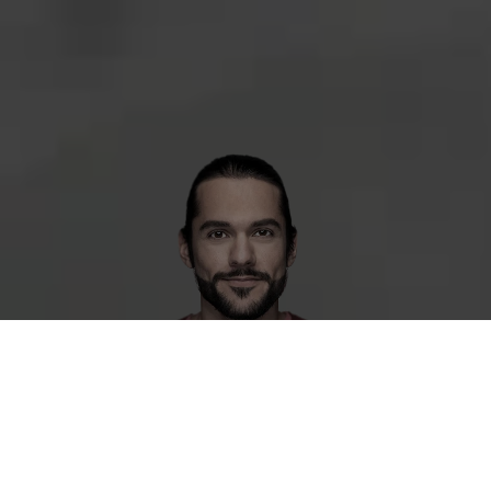
Ladda ner
guiden för
inhyrning