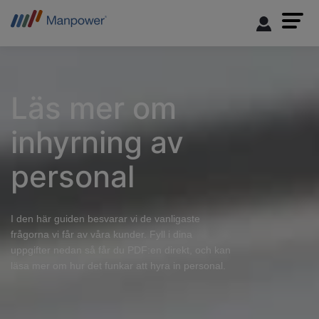
Läs mer om
inhyrning av
personal
I den här guiden besvarar vi de vanligaste
frågorna vi får av våra kunder. Fyll i dina
uppgifter nedan så får du PDF:en direkt, och kan
läsa mer om hur det funkar att hyra in personal.