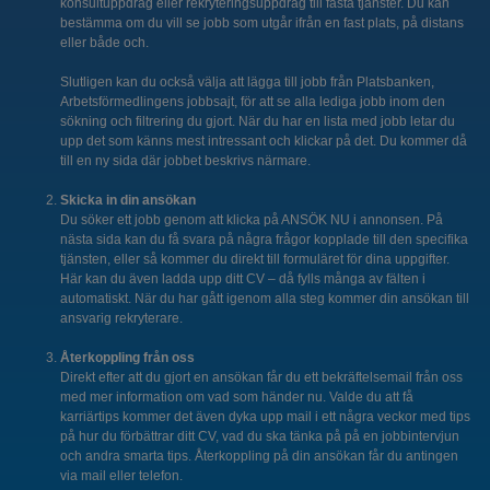
konsultuppdrag eller rekryteringsuppdrag till fasta tjänster. Du kan
bestämma om du vill se jobb som utgår ifrån en fast plats, på distans
eller både och.
Slutligen kan du också välja att lägga till jobb från Platsbanken,
Arbetsförmedlingens jobbsajt, för att se alla lediga jobb inom den
sökning och filtrering du gjort. När du har en lista med jobb letar du
upp det som känns mest intressant och klickar på det. Du kommer då
till en ny sida där jobbet beskrivs närmare.
Skicka in din ansökan
Du söker ett jobb genom att klicka på ANSÖK NU i annonsen. På
nästa sida kan du få svara på några frågor kopplade till den specifika
tjänsten, eller så kommer du direkt till formuläret för dina uppgifter.
Här kan du även ladda upp ditt CV – då fylls många av fälten i
automatiskt. När du har gått igenom alla steg kommer din ansökan till
ansvarig rekryterare.
Återkoppling från oss
Direkt efter att du gjort en ansökan får du ett bekräftelsemail från oss
med mer information om vad som händer nu. Valde du att få
karriärtips kommer det även dyka upp mail i ett några veckor med tips
på hur du förbättrar ditt CV, vad du ska tänka på på en jobbintervjun
och andra smarta tips. Återkoppling på din ansökan får du antingen
via mail eller telefon.