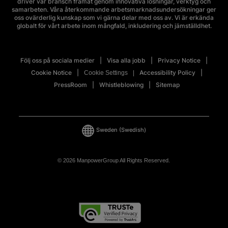
driver vår bransch framåt genom innovativa lösningar, verktyg och
samarbeten. Våra återkommande arbetsmarknadsundersökningar ger
oss ovärderlig kunskap som vi gärna delar med oss av. Vi är erkända
globalt för vårt arbete inom mångfald, inkludering och jämställdhet.
Följ oss på sociala medier
Visa alla jobb
Privacy Notice
Cookie Notice
Accessibility Policy
Cookie Settings
PressRoom
Whistleblowing
Sitemap
Sweden
(Swedish)
© 2026 ManpowerGroup All Rights Reserved.