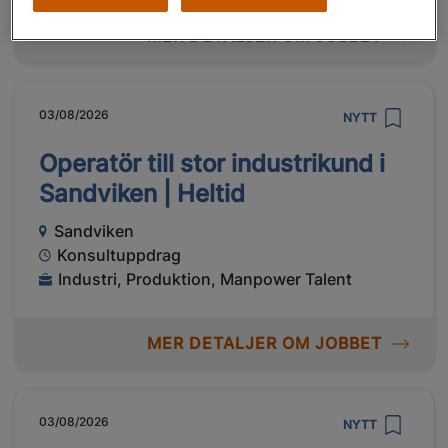
MER DETALJER OM JOBBET
03/08/2026
NYTT
Operatör till stor industrikund i
Sandviken | Heltid
Sandviken
Konsultuppdrag
Industri, Produktion, Manpower Talent
MER DETALJER OM JOBBET
03/08/2026
NYTT