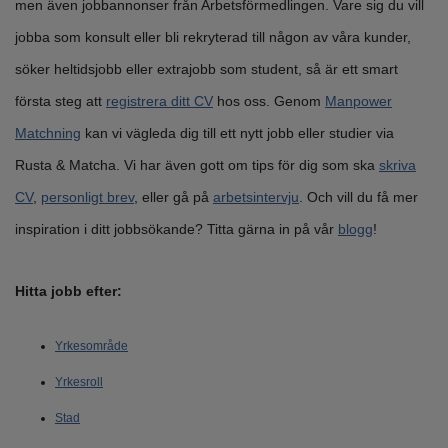
men även jobbannonser från Arbetsförmedlingen. Vare sig du vill
jobba som konsult eller bli rekryterad till någon av våra kunder,
söker heltidsjobb eller extrajobb som student, så är ett smart
första steg att
registrera ditt CV
hos oss. Genom
Manpower
Matchning
kan vi vägleda dig till ett nytt jobb eller studier via
Rusta & Matcha. Vi har även gott om tips för dig som ska
skriva
CV
,
personligt brev
, eller gå på
arbetsintervju
. Och vill du få mer
inspiration i ditt jobbsökande? Titta gärna in på vår
blogg
!
Hitta jobb efter:
Yrkesområde
Yrkesroll
Stad