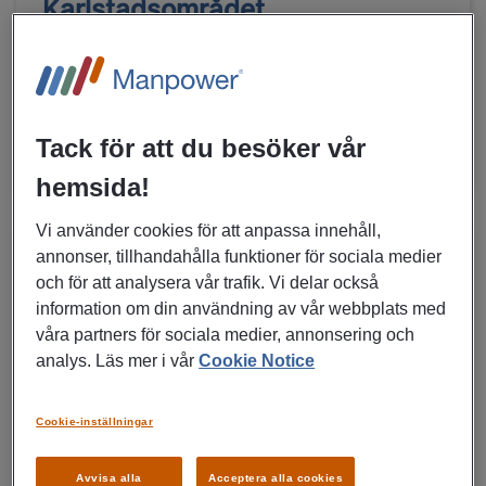
Karlstadsområdet
Karlstad
Konsultuppdrag
Ekonomi, Finans, Försäkring
Tack för att du besöker vår
MER DETALJER OM JOBBET
hemsida!
Vi använder cookies för att anpassa innehåll,
annonser, tillhandahålla funktioner för sociala medier
04/08/2026
NYTT
och för att analysera vår trafik. Vi delar också
Lagerarbetare till Partykungen i
information om din användning av vår webbplats med
våra partners för sociala medier, annonsering och
Gävle | Extrajobb
analys. Läs mer i vår
Cookie Notice
Gävle
Extrajobb
Cookie-inställningar
Inköp, Transport, Logistik, Manpower
Talent
Avvisa alla
Acceptera alla cookies