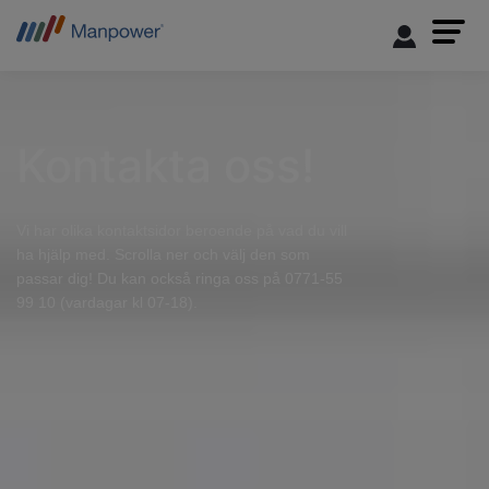
Kontakta oss!
Vi har olika kontaktsidor beroende på vad du vill
ha hjälp med. Scrolla ner och välj den som
passar dig! Du kan också ringa oss på 0771-55
99 10 (vardagar kl 07-18).