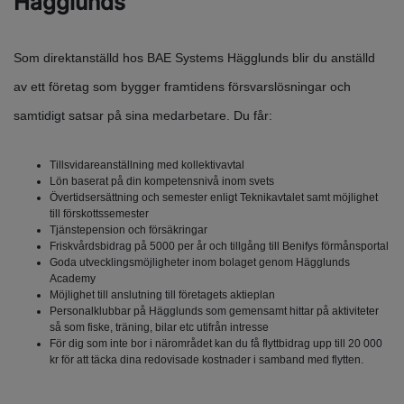
Hägglunds
Som direktanställd hos BAE Systems Hägglunds blir du anställd
av ett företag som bygger framtidens försvarslösningar och
samtidigt satsar på sina medarbetare. Du får:
Tillsvidareanställning med kollektivavtal
Lön baserat på din kompetensnivå inom svets
Övertidsersättning och semester enligt Teknikavtalet samt möjlighet
till förskottssemester
Tjänstepension och försäkringar
Friskvårdsbidrag på 5000 per år och tillgång till Benifys förmånsportal
Goda utvecklingsmöjligheter inom bolaget genom Hägglunds
Academy
Möjlighet till anslutning till företagets aktieplan
Personalklubbar på Hägglunds som gemensamt hittar på aktiviteter
så som fiske, träning, bilar etc utifrån intresse
För dig som inte bor i närområdet kan du få flyttbidrag upp till 20 000
kr för att täcka dina redovisade kostnader i samband med flytten.