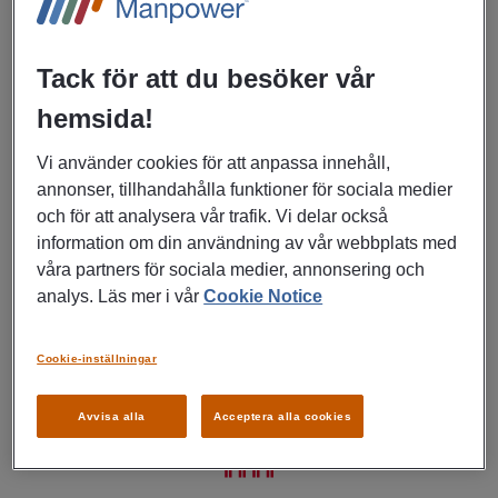
Fördelar med att jobba på
Tack för att du besöker vår
Hägglunds
hemsida!
Vi använder cookies för att anpassa innehåll,
annonser, tillhandahålla funktioner för sociala medier
och för att analysera vår trafik. Vi delar också
information om din användning av vår webbplats med
våra partners för sociala medier, annonsering och
Jobba med framtidens teknik i avancerad
analys. Läs mer i vår
Cookie Notice
tillverkningsmiljö
Cookie-inställningar
Avvisa alla
Acceptera alla cookies