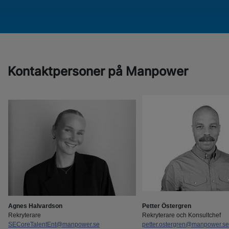
Kontaktpersoner på Manpower
Agnes Halvardson
Petter Östergren
Rekryterare
Rekryterare och Konsultchef
SECoreTalentEnt@manpower.se
petter.ostergren@manpower.se