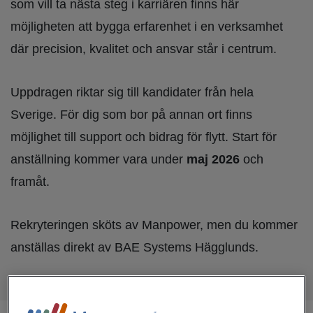
som vill ta nästa steg i karriären finns här
möjligheten att bygga erfarenhet i en verksamhet
där precision, kvalitet och ansvar står i centrum.
Uppdragen riktar sig till kandidater från hela
Sverige. För dig som bor på annan ort finns
möjlighet till support och bidrag för flytt. Start för
anställning kommer vara under
maj 2026
och
framåt.
Rekryteringen sköts av Manpower, men du kommer
anställas direkt av BAE Systems Hägglunds.