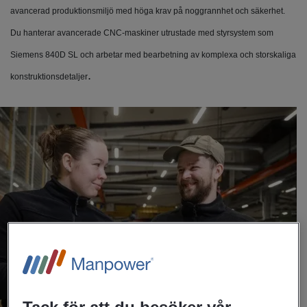
avancerad produktionsmiljö med höga krav på noggrannhet och säkerhet.
Du hanterar avancerade CNC‑maskiner utrustade med styrsystem som
Siemens 840D SL och arbetar med bearbetning av komplexa och storskaliga
.
konstruktionsdetaljer