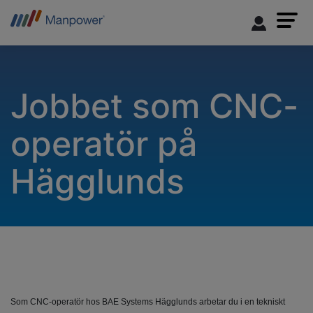
Jobbet som CNC-
operatör på
Hägglunds
Som CNC-operatör hos BAE Systems Hägglunds arbetar du i en tekniskt