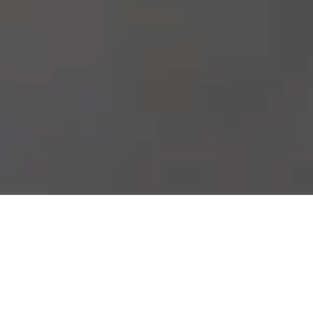
Manpower Matchning som din
leverantör
Manpower Matchning är vårt program för dig som blir beviljad