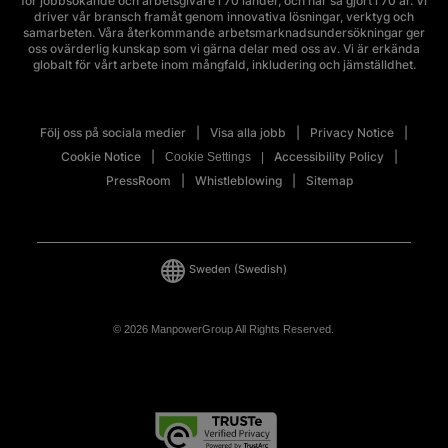
för jobbsökande och arbetsgivare i 70 länder, och har så gjort i 70 år. Vi
driver vår bransch framåt genom innovativa lösningar, verktyg och
samarbeten. Våra återkommande arbetsmarknadsundersökningar ger
oss ovärderlig kunskap som vi gärna delar med oss av. Vi är erkända
globalt för vårt arbete inom mångfald, inkludering och jämställdhet.
Följ oss på sociala medier
Visa alla jobb
Privacy Notice
Cookie Notice
Accessibility Policy
Cookie Settings
PressRoom
Whistleblowing
Sitemap
Sweden
(Swedish)
© 2026 ManpowerGroup All Rights Reserved.