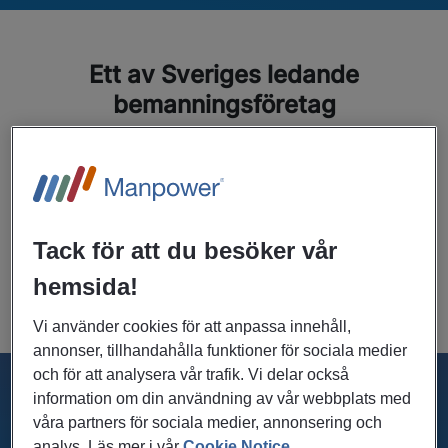
Ett av Sveriges ledande
bemanningsföretag
På Manpowers kontor i Kristianstad hjälper vi gärna dig
med allt inom rekrytering och bemanning för heltid, deltid,
extrajobb och event. Vi finns här för företag i behov av
personal och privatpersoner som letar efter lediga tjänster
nära Kristianstad. Genom Manpower Matchning kan du
Tack för att du besöker vår
även få hjälp med hur du som arbetssökande ska kunna ta
hemsida!
ett steg närmare nästa jobb.
Vi använder cookies för att anpassa innehåll,
annonser, tillhandahålla funktioner för sociala medier
och för att analysera vår trafik. Vi delar också
information om din användning av vår webbplats med
Få stöd på vägen till jobb via Rusta
våra partners för sociala medier, annonsering och
och matcha
analys. Läs mer i vår
Cookie Notice