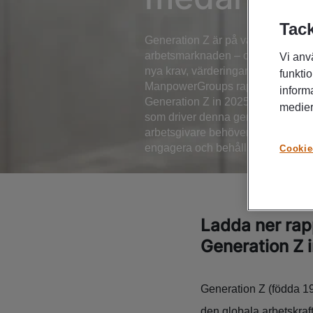
Tack
Generation Z är på väg att ta plats
arbetsmarknaden – och de gör det
Vi anv
nya krav, värderingar och förväntni
funktio
ManpowerGroups rapport World of
inform
Generation Z in 2025 får vi en unik
medier
som driver denna generation – oc
arbetsgivare behöver göra för att a
engagera och behålla framtidens t
Cookie
Ladda ner rap
Generation Z 
Generation Z (födda 19
den globala arbetskraf