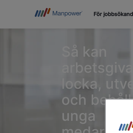
För jobbsökan
Så kan
arbetsgiva
locka, utv
och behåll
unga
medarbeta