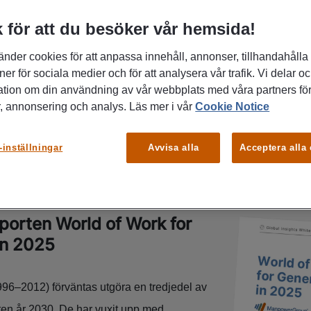
 för att du besöker vår hemsida!
 på
 med helt
änder cookies för att anpassa innehåll, annonser, tillhandahålla
ngar. I
ner för sociala medier och för att analysera vår trafik. Vi delar o
 Work for
ation om din användning av vår webbplats med våra partners för
 inblick i vad
, annonsering och analys. Läs mer i vår
Cookie Notice
h vad
ttrahera,
alanger.
-inställningar
Avvisa alla
Acceptera alla
porten World of Work for
in 2025
96–2012) förväntas utgöra en tredjedel av
ten år 2030. De har vuxit upp med