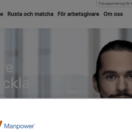
Tidrapportering för 
de
Rusta och matcha
För arbetsgivare
Om oss
re
eckla
a
re