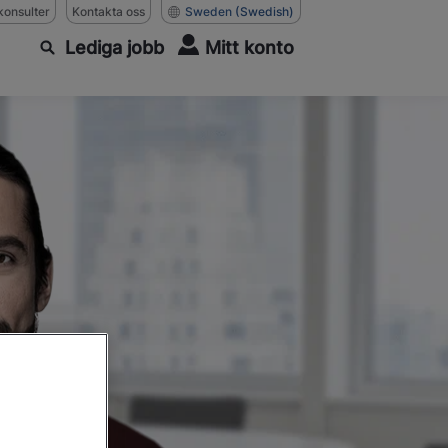
konsulter
Kontakta oss
Sweden
(Swedish)
Lediga jobb
Mitt konto