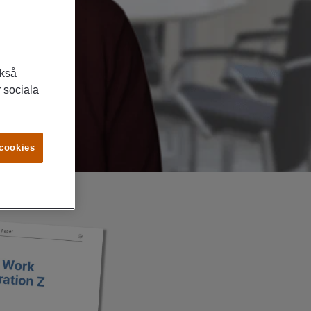
ckså
 sociala
 cookies