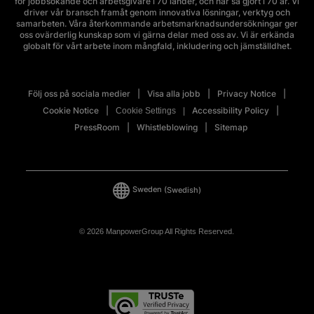
för jobbsökande och arbetsgivare i 70 länder, och har så gjort i 70 år. Vi
driver vår bransch framåt genom innovativa lösningar, verktyg och
samarbeten. Våra återkommande arbetsmarknadsundersökningar ger
oss ovärderlig kunskap som vi gärna delar med oss av. Vi är erkända
globalt för vårt arbete inom mångfald, inkludering och jämställdhet.
Följ oss på sociala medier
Visa alla jobb
Privacy Notice
Cookie Notice
Accessibility Policy
Cookie Settings
PressRoom
Whistleblowing
Sitemap
Sweden
(Swedish)
© 2026 ManpowerGroup All Rights Reserved.