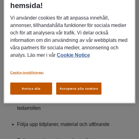
hemsida!
ställer krav på struktur, noggrannhet och uthållighet –
kvalitet och tempo ska hållas hela vägen från start till slut.
Vi använder cookies för att anpassa innehåll,
annonser, tillhandahålla funktioner för sociala medier
Arbetsuppgifter
och för att analysera vår trafik. Vi delar också
Leda och fördela det dagliga arbetet i projekt
information om din användning av vår webbplats med
våra partners för sociala medier, annonsering och
Säkerställa kvalitet, arbetsmiljö och efterlevnad av
analys. Läs mer i vår
Cookie Notice
regler
Cookie-inställningar
Kommunikation med projektledning, kunder och
underentreprenörer
Avvisa alla
Acceptera alla cookies
Praktiskt arbete som elektriker parallellt med
ledarrollen
Följa upp tidplaner, material och utförande