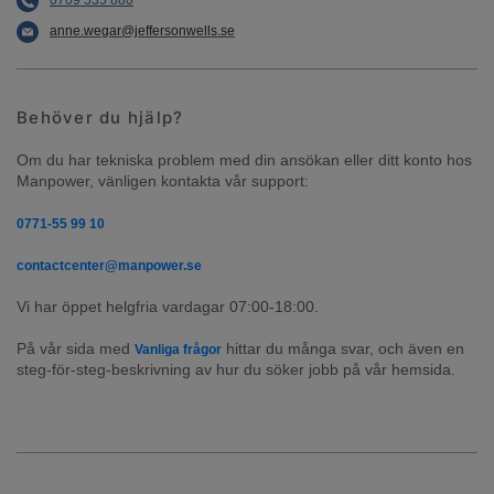
0709 535 880
anne.wegar@jeffersonwells.se
Behöver du hjälp?
Om du har tekniska problem med din ansökan eller ditt konto hos 
Manpower, vänligen kontakta vår support:
0771-55 99 10
contactcenter@manpower.se
Vi har öppet helgfria vardagar 07:00-18:00.
På vår sida med 
 hittar du många svar, och även en 
Vanliga frågor
steg-för-steg-beskrivning av hur du söker jobb på vår hemsida.