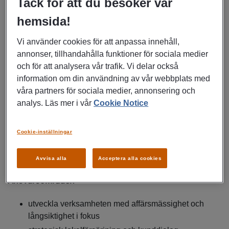
Tack för att du besöker vår
Du har en central roll i arbetet med att skapa attraktiva,
säkra och funktionella miljöer för vård, kollektivtrafik och
hemsida!
samhällsservice.
Vi använder cookies för att anpassa innehåll,
annonser, tillhandahålla funktioner för sociala medier
Rollen innebär ett samspel med regionledning,
och för att analysera vår trafik. Vi delar också
vårdverksamheter och politisk ledning i frågor som rör
information om din användning av vår webbplats med
investeringar, lokalförsörjning och långsiktig
våra partners för sociala medier, annonsering och
fastighetsutveckling.
analys. Läs mer i vår
Cookie Notice
I rollen ansvarar du för fastighetsavdelningens verksamhet
och samverkar nära såväl interna kunder som externa
Cookie-inställningar
aktörer. Du driver utvecklingen av fastighetsbeståndet med
fokus på kvalitet, ekonomi, hållbarhet och resurseffektivitet.
Avvisa alla
Acceptera alla cookies
Ansvarsområden
utveckla verksamheten med affärsmässighet och
långsiktighet i fokus