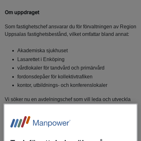
Om uppdraget
Som fastighetschef ansvarar du för förvaltningen av Region
Uppsalas fastighetsbestånd, vilket omfattar bland annat:
Akademiska sjukhuset
Lasarettet i Enköping
vårdlokaler för tandvård och primärvård
fordonsdepåer för kollektivtrafiken
kontor, utbildnings- och konferenslokaler
Vi söker nu en avdelningschef som vill leda och utveckla
vår fastighetsavdelning.
Uppdraget innebär ett övergripande ansvar för att utveckla,
förvalta och långsiktigt säkra funktionaliteten i regionens
fastighetsbestånd.