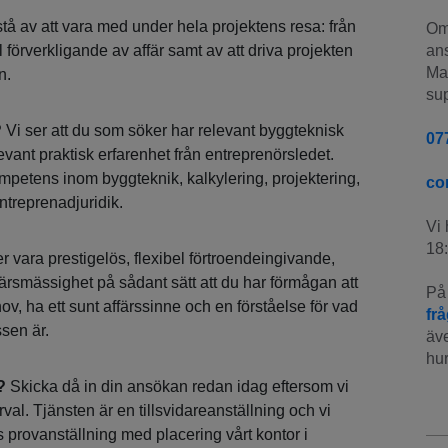
tå av att vara med under hela projektens resa: från
Om 
l förverkligande av affär samt av att driva projekten
ans
Man
n.
sup
?
Vi ser att du som söker har relevant byggteknisk
07
levant praktisk erfarenhet från entreprenörsledet.
mpetens inom byggteknik, kalkylering, projektering,
co
treprenadjuridik.
Vi 
18:
vara prestigelös, flexibel förtroendeingivande,
färsmässighet på sådant sätt att du har förmågan att
På 
hov, ha ett sunt affärssinne och en förståelse för vad
fr
sen är.
äve
hur
?
Skicka då in din ansökan redan idag eftersom vi
al. Tjänsten är en tillsvidareanställning och vi
 provanställning med placering vårt kontor i