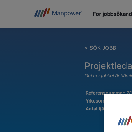
För jobbsökan
< SÖK JOBB
Projektled
Det här jobbet är hämt
Referensnummer:
3
Yrkesområde:
Bygg,
Antal tjänster
:
1