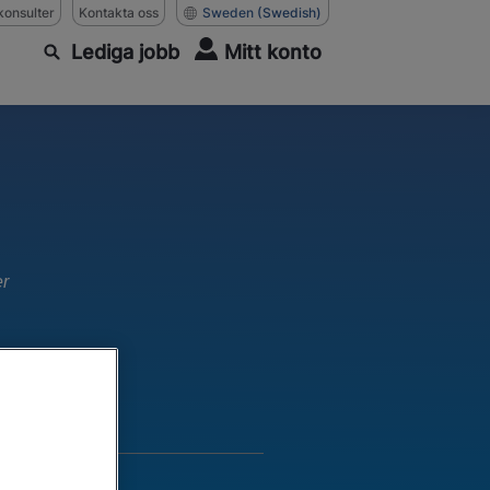
konsulter
Kontakta oss
Sweden
(Swedish)
Lediga jobb
Mitt konto
er