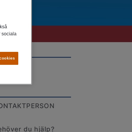
ckså
 sociala
 cookies
LATS
rrköping
ONTAKTPERSON
ehöver du hjälp?