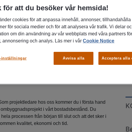
 för att du besöker vår hemsida!
änder cookies för att anpassa innehåll, annonser, tillhandahålla
ner för sociala medier och för att analysera vår trafik. Vi delar o
ation om din användning av vår webbplats med våra partners för
, annonsering och analys. Läs mer i vår
Cookie Notice
astighetsbolag. Vi är Balder.
Vår enorma tillväxt
-inställningar
Avvisa alla
Acceptera alla
esteringar i kombination med engagerade och kunniga
P
rtsätta satsa på en stark intern kompetens och söker
No
m kommer utgå från vårt förvaltningskontor i
om projektledare hos oss kommer du i första hand
K
& ombyggnadsprojekt i vårt bostadsbestånd. Du
ela processen från början till slut och att det sker i
ommen kvalitet, ekonomi och tid.
B