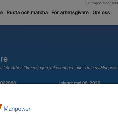
Tidrapportering för 
de
Rusta och matcha
För arbetsgivare
Om oss
are
at från Arbetsförmedlingen, rekryteringen utförs inte av Manpow
1002968
Inlagd:
maj 06, 2026
Ansök senast : juli 31, 2026
 Anläggning