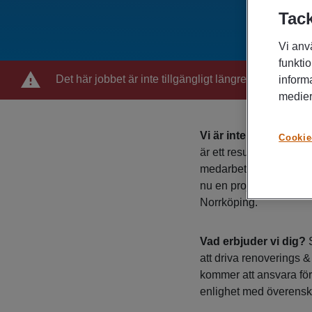
Tack
Vi anv
funktio
Det här jobbet är inte tillgängligt längre
inform
medier
Vi är inte som andra f
Cookie
är ett resultat av inv
medarbetare. Vi vill fo
nu en projektledare so
Norrköping.
Vad erbjuder vi dig?
S
att driva renoverings 
kommer att ansvara för h
enlighet med överensk