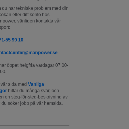
du har tekniska problem med din 
ökan eller ditt konto hos 
power, vänligen kontakta vår 
port:
71-55 99 10
ntactcenter@manpower.se
har öppet helgfria vardagar 07:00-
00.
vår sida med 
Vanliga 
ågor
 hittar du många svar, och 
n en steg-för-steg-beskrivning av 
 du söker jobb på vår hemsida.