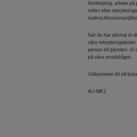
Norrköping, arbete på 
rollen eller rekryteri
matina.khosravian@ba
När du har skickat in d
våra rekryteringstester 
person till tjänsten. Vi
på våra urvalsfrågor.
Välkommen till ett bolag
#LI-MK1