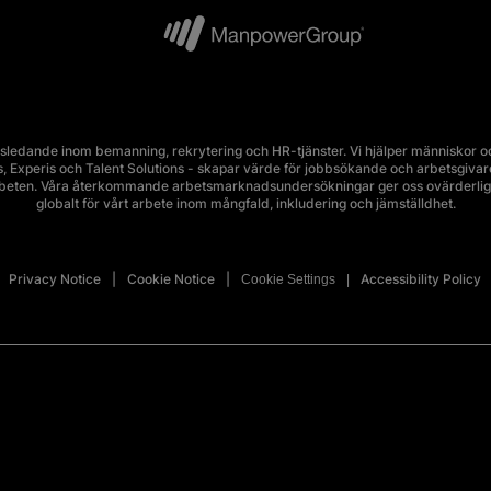
edande inom bemanning, rekrytering och HR-tjänster. Vi hjälper människor och
Experis och Talent Solutions - skapar värde för jobbsökande och arbetsgivare i 
rbeten. Våra återkommande arbetsmarknadsundersökningar ger oss ovärderlig 
globalt för vårt arbete inom mångfald, inkludering och jämställdhet.
Privacy Notice
Cookie Notice
Accessibility Policy
Cookie Settings