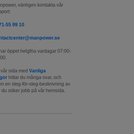
power, vänligen kontakta vår 
port:
71-55 99 10
ntactcenter@manpower.se
har öppet helgfria vardagar 07:00-
00.
vår sida med 
Vanliga 
ågor
 hittar du många svar, och 
n en steg-för-steg-beskrivning av 
 du söker jobb på vår hemsida.