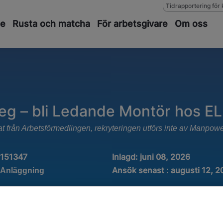
Tidrapportering för 
de
Rusta och matcha
För arbetsgivare
Om oss
teg – bli Ledande Montör hos E
at från Arbetsförmedlingen, rekryteringen utförs inte av Manpow
1151347
Inlagd:
juni 08, 2026
Ansök senast : augusti 12, 2
 Anläggning