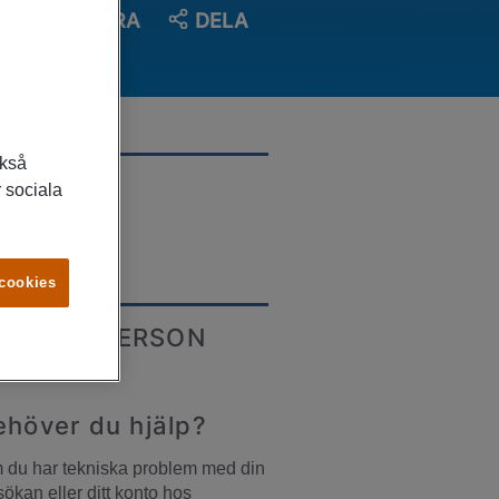
SPARA
DELA
ckså
LATS
 sociala
tland
 cookies
ONTAKTPERSON
ehöver du hjälp?
du har tekniska problem med din 
ökan eller ditt konto hos 