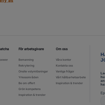
any as
matcha
För arbetsgivare
Om oss
power
Bemanning
Våra kontor
Rekrytering
Kontakta oss
Onsite volymlösningar
Vanliga frågor
Yrkesområden
Vårt hållbarhetsarbete
Be om offert
Inspiration & trender
Grön kompetens
Inspiration & trender