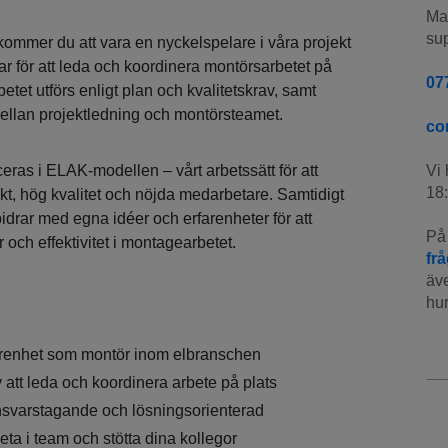
Man
sup
mmer du att vara en nyckelspelare i våra projekt
r för att leda och koordinera montörsarbetet på
07
rbetet utförs enligt plan och kvalitetskrav, samt
ellan projektledning och montörsteamet.
co
eras i ELAK-modellen – vårt arbetssätt för att
Vi 
18:
, hög kvalitet och nöjda medarbetare. Samtidigt
 bidrar med egna idéer och erfarenheter för att
På 
och effektivitet i montagearbetet.
fr
äve
hur
arenhet som montör inom elbranschen
 att leda och koordinera arbete på plats
svarstagande och lösningsorienterad
eta i team och stötta dina kollegor