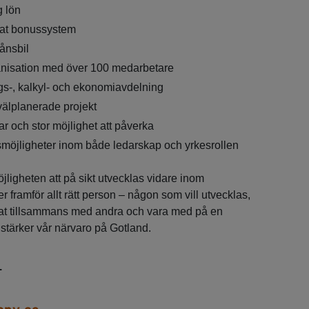
g lön
rat bonussystem
månsbil
anisation med över 100 medarbetare
gs-, kalkyl- och ekonomiavdelning
välplanerade projekt
r och stor möjlighet att påverka
möjligheter inom både ledarskap och yrkesrollen
öjligheten att på sikt utvecklas vidare inom
r framför allt rätt person – någon som vill utvecklas,
ltat tillsammans med andra och vara med på en
stärker vår närvaro på Gotland.
.