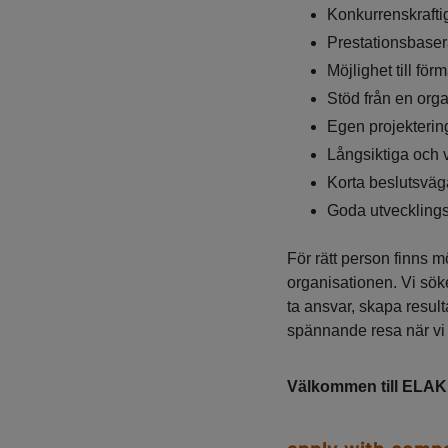
Konkurrenskrafti
Prestationsbase
Möjlighet till för
Stöd från en org
Egen projekterin
Långsiktiga och 
Korta beslutsväga
Goda utvecklings
För rätt person finns m
organisationen. Vi söke
ta ansvar, skapa resu
spännande resa när vi 
Välkommen till ELAK