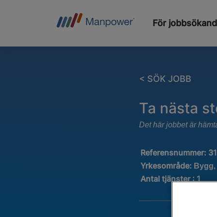
För jobbsökan
< SÖK JOBB
Ta nästa s
Det här jobbet är hämt
Referensnummer:
3
Yrkesområde:
Bygg,
Antal tjänster
:
1