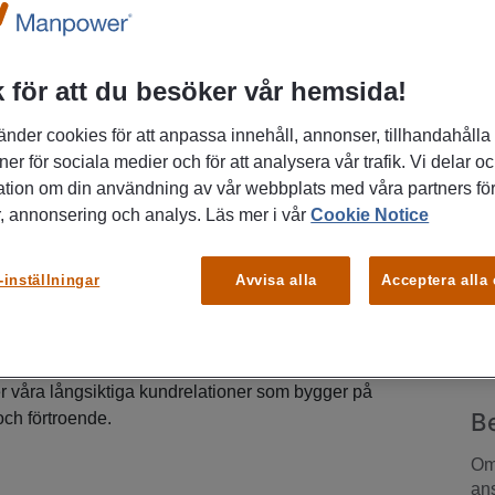
any as
 för att du besöker vår hemsida!
änder cookies för att anpassa innehåll, annonser, tillhandahålla
at elteknikföretag med över 100 medarbetare och
ner för sociala medier och för att analysera vår trafik. Vi delar o
 Vi expanderar nu på Gotland där vi redan har fyra
P
ation om din användning av vår webbplats med våra partners för
betare och flera långsiktiga projekt. Efter sommaren
, annonsering och analys. Läs mer i vår
Cookie Notice
Go
or i Visby. Vi är specialiserade på
genomför allt från mindre ombyggnationer till större
-inställningar
Avvisa alla
Acceptera alla
tneringprojekt. Med vår egen
 erbjuder vi effektiva helhetslösningar genom hela
K
 kunder omfattar stora nationella bygg- och
ner, regioner, bostadsutvecklare och lokala
ver våra långsiktiga kundrelationer som bygger på
B
ch förtroende.
Om 
ans