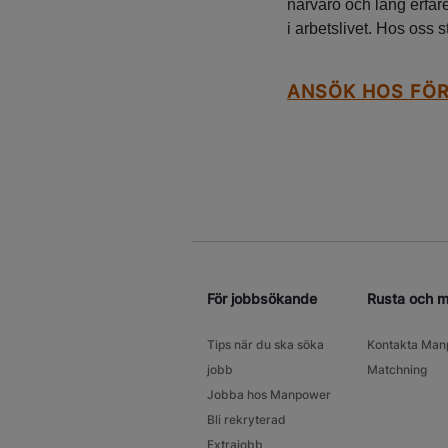
närvaro och lång erfare
i arbetslivet. Hos oss 
ANSÖK HOS FÖ
För jobbsökande
Rusta och 
Tips när du ska söka
Kontakta Man
jobb
Matchning
Jobba hos Manpower
Bli rekryterad
Extrajobb