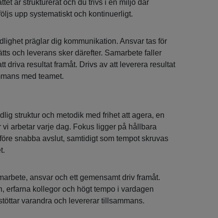
tet är strukturerat och du trivs i en miljö där
 följs upp systematiskt och kontinuerligt.
dlighet präglar dig kommunikation. Ansvar tas för
sätts och leverans sker därefter. Samarbete faller
 att driva resultat framåt. Drivs av att leverera resultat
ammans med teamet.
lig struktur och metodik med frihet att agera, en
vi arbetar varje dag. Fokus ligger på hållbara
år före snabba avslut, samtidigt som tempot skruvas
t.
arbete, ansvar och ett gemensamt driv framåt.
, erfarna kollegor och högt tempo i vardagen
stöttar varandra och levererar tillsammans.