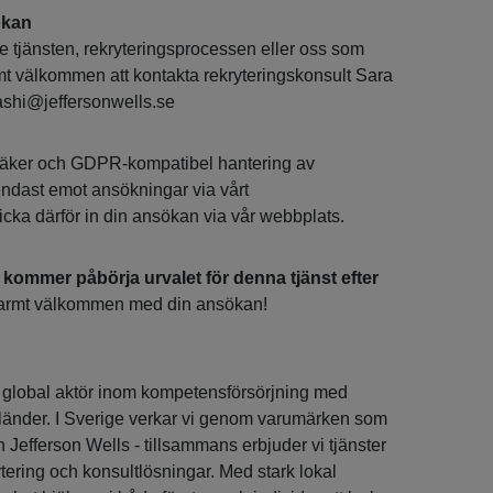
ökan
 tjänsten, rekryteringsprocessen eller oss som
mt välkommen att kontakta rekryteringskonsult Sara
ashi@jeffersonwells.se
n säker och GDPR-kompatibel hantering av
 endast emot ansökningar via vårt
icka därför in din ansökan via vår webbplats.
i kommer påbörja urvalet för denna tjänst efter
rmt välkommen med din ansökan!
global aktör inom kompetensförsörjning med
l länder. I Sverige verkar vi genom varumärken som
Jefferson Wells - tillsammans erbjuder vi tjänster
ering och konsultlösningar. Med stark lokal