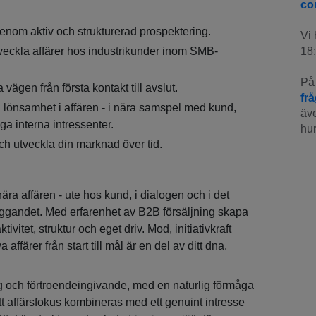
co
enom aktiv och strukturerad prospektering.
Vi 
tveckla affärer hos industrikunder inom SMB-
18:
På 
 vägen från första kontakt till avslut.
fr
h lönsamhet i affären - i nära samspel med kund,
äve
ga interna intressenter.
hur
ch utveckla din marknad över tid.
nära affären - ute hos kund, i dialogen och i det
yggandet. Med erfarenhet av B2B försäljning skapa
ivitet, struktur och eget driv. Mod, initiativkraft
a affärer från start till mål är en del av ditt dna.
g och förtroendeingivande, med en naturlig förmåga
itt affärsfokus kombineras med ett genuint intresse