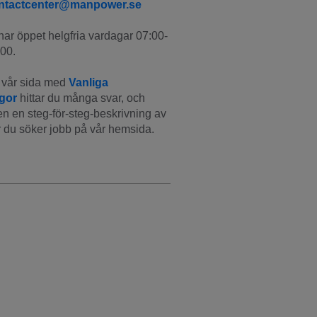
ntactcenter@manpower.se
har öppet helgfria vardagar 07:00-
00.
vår sida med 
Vanliga 
ågor
 hittar du många svar, och 
n en steg-för-steg-beskrivning av 
 du söker jobb på vår hemsida.