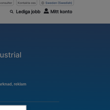
konsulter
Kontakta oss
Sweden
(Swedish)
Lediga jobb
Mitt konto
strial
arknad, reklam