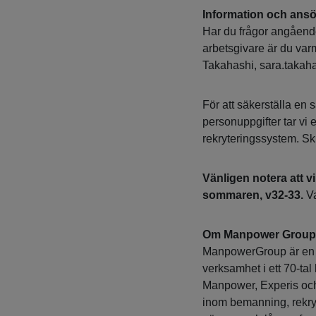
Information och ans
Har du frågor angående
arbetsgivare är du var
Takahashi, sara.takah
För att säkerställa e
personuppgifter tar vi
rekryteringssystem. Sk
Vänligen notera att v
sommaren, v32-33.
Va
Om Manpower Group
ManpowerGroup är en 
verksamhet i ett 70-ta
Manpower, Experis och 
inom bemanning, rekryt