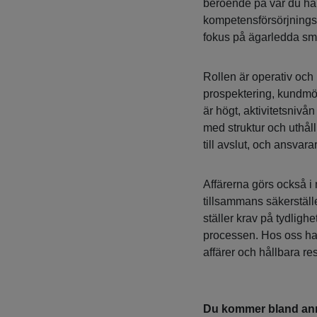
beroende på var du ha
kompetensförsörjningsl
fokus på ägarledda sm
Rollen är operativ och
prospektering, kundmöt
är högt, aktivitetsnivån
med struktur och uthåll
till avslut, och ansvara
Affärerna görs också i
tillsammans säkerställe
ställer krav på tydlig
processen. Hos oss han
affärer och hållbara res
Du kommer bland ann