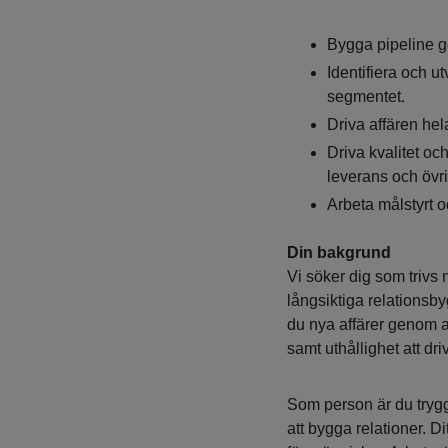
Bygga pipeline g
Identifiera och u
segmentet.
Driva affären hela
Driva kvalitet oc
leverans och övri
Arbeta målstyrt o
Din bakgrund
Vi söker dig som trivs 
långsiktiga relationsb
du nya affärer genom akt
samt uthållighet att driv
Som person är du tryg
att bygga relationer. D