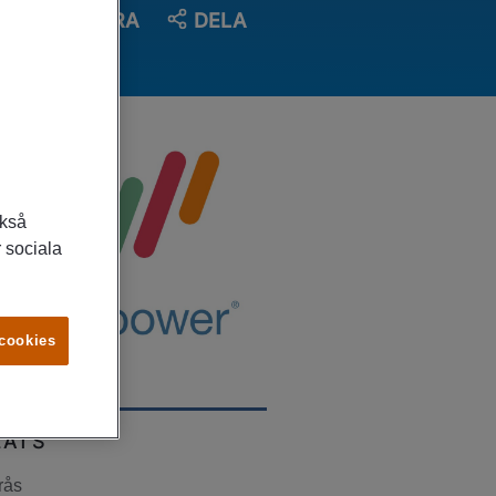
SPARA
DELA
ckså
 sociala
 cookies
LATS
rås