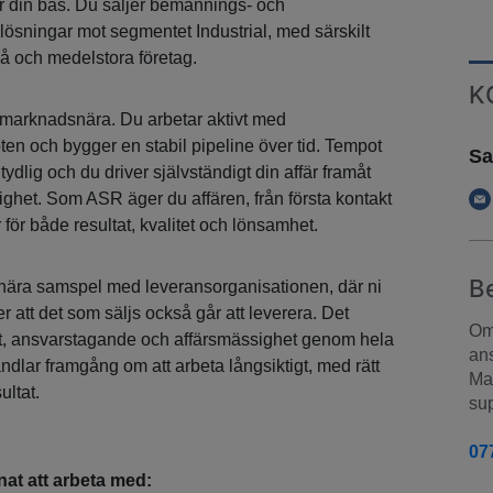
r din bas. Du säljer bemannings- och
ösningar mot segmentet Industrial, med särskilt
å och medelstora företag.
K
 marknadsnära. Du arbetar aktivt med
en och bygger en stabil pipeline över tid. Tempot
Sa
 tydlig och du driver självständigt din affär framåt
ighet. Som ASR äger du affären, från första kontakt
r för både resultat, kvalitet och lönsamhet.
B
 nära samspel med leveransorganisationen, där ni
r att det som säljs också går att leverera. Det
Om 
het, ansvarstagande och affärsmässighet genom hela
ans
dlar framgång om att arbeta långsiktigt, med rätt
Man
ultat.
sup
07
at att arbeta med: