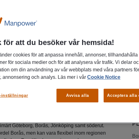
RETAGET
 för att du besöker vår hemsida!
ären - från första kontakt till långsiktigt
sälja lösningar som håller hela vägen?
änder cookies för att anpassa innehåll, annonser, tillhandahålla
trial driver du nya affärer med fokus på
ner för sociala medier och för att analysera vår trafik. Vi delar o
tri. Du bygger din egen pipeline och
ation om din användning av vår webbplats med våra partners för
ens utveckling, tempo och resultat, som en
, annonsering och analys. Läs mer i vår
Cookie Notice
m levererar tillsammans. Är du med?
-inställningar
Avvisa alla
Acceptera alla
ntative ansvarar du för att driva ny affär och
 i västra och södra Sverige, med ett geografiskt
P
imärt Göteborg, Borås, Jönköping samt söderut.
ördel Borås, men kan vara flexibel inom regionen
Bo