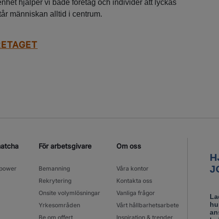
nhet hjälper vi både företag och individer att lyckas
står människan alltid i centrum.
RETAGET
matcha
För arbetsgivare
Om oss
power
Bemanning
Våra kontor
Rekrytering
Kontakta oss
Onsite volymlösningar
Vanliga frågor
Yrkesområden
Vårt hållbarhetsarbete
Be om offert
Inspiration & trender