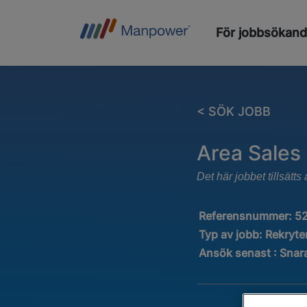
För jobbsökan
< SÖK JOBB
Area Sales
Det här jobbet tillsät
Referensnummer:
5
Typ av jobb:
Rekryter
Ansök senast : Snar