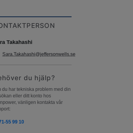
ONTAKTPERSON
ra Takahashi
Sara.Takahashi@jeffersonwells.se
ehöver du hjälp?
du har tekniska problem med din 
ökan eller ditt konto hos 
power, vänligen kontakta vår 
port:
71-55 99 10