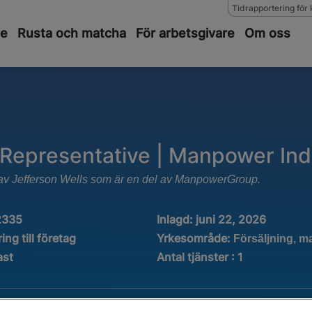
Tidrapportering för 
de
Rusta och matcha
För arbetsgivare
Om oss
 Representative | Manpower Indu
ts av Jefferson Wells som är en del av ManpowerGroup.
2335
Inlagd:
juni 22, 2026
Yrkesområde:
ing till företag
Försäljning, m
ast
Antal tjänster
:
1