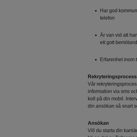
Har god kommunik
telefon
Är van vid att ha
ett gott bemötan
Erfarenhet inom t
Rekryteringsprocess
Vår rekryteringsprocess 
information via sms och
koll på din mobil. Inte
din ansökan så snart so
Ansökan
Vill du starta din kar