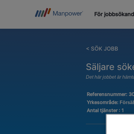
För jobbsökan
< SÖK JOBB
Säljare sök
Det här jobbet är hämt
Referensnummer:
3
Yrkesområde:
Försäl
Antal tjänster
:
1