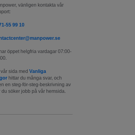
power, vänligen kontakta vår 
port:
71-55 99 10
ntactcenter@manpower.se
har öppet helgfria vardagar 07:00-
00.
vår sida med 
Vanliga 
ågor
 hittar du många svar, och 
n en steg-för-steg-beskrivning av 
 du söker jobb på vår hemsida.