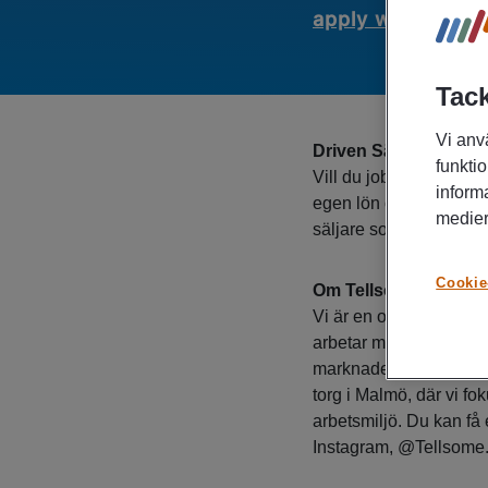
apply with comp
Tack
Vi anv
Driven Säljare till Te
funktio
Vill du jobba i en insp
inform
egen lön och utvecklas
medier
säljare som vill vara 
Cookie
Om Tellsome
Vi är en oberoende åt
arbetar med direktför
marknaden. Våra ljusa
torg i Malmö, där vi fo
arbetsmiljö. Du kan få 
Instagram, @Tellsome