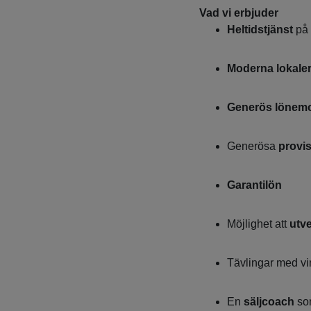
Vad vi erbjuder
Heltidstjänst
på 
Moderna lokale
Generös lönemo
Generösa
provi
Garantilön
Möjlighet att
utv
Tävlingar med vin
En
säljcoach
som