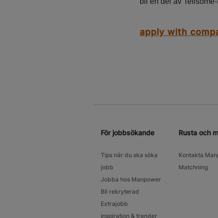
bli en del av Tellsome-
apply with comp
För jobbsökande
Rusta och 
Tips när du ska söka
Kontakta Man
jobb
Matchning
Jobba hos Manpower
Bli rekryterad
Extrajobb
Inspiration & trender