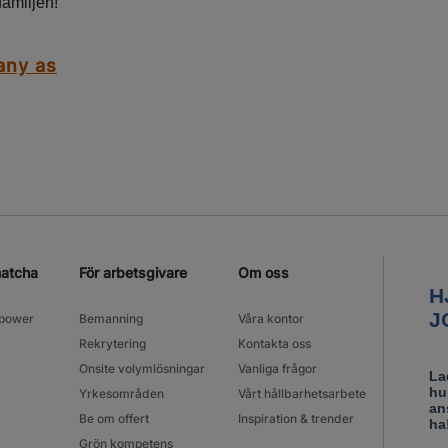
familjen!
any as
matcha
För arbetsgivare
Om oss
power
Bemanning
Våra kontor
Rekrytering
Kontakta oss
Onsite volymlösningar
Vanliga frågor
Yrkesområden
Vårt hållbarhetsarbete
Be om offert
Inspiration & trender
Grön kompetens