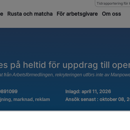
Tidrapportering för 
de
Rusta och matcha
För arbetsgivare
Om oss
es på heltid för uppdrag till ope
at från Arbetsförmedlingen, rekryteringen utförs inte av Manpow
0891099
Inlagd:
april 11, 2026
Ansök senast : oktober 08, 
jning, marknad, reklam