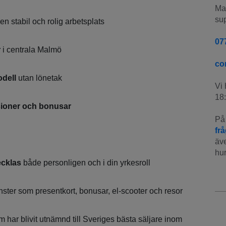
Man
sup
en stabil och rolig arbetsplats
07
r
i centrala Malmö
co
dell
utan lönetak
Vi 
18:
sioner och bonusar
På 
fr
äve
hur
ecklas
både personligen och i din yrkesroll
ster som presentkort, bonusar, el-scooter och resor
 har blivit utnämnd till Sveriges bästa säljare inom