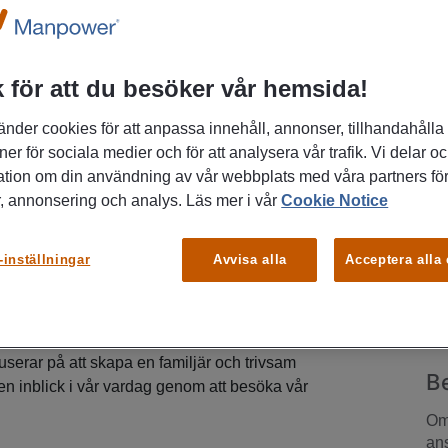
any as
 för att du besöker vår hemsida!
änder cookies för att anpassa innehåll, annonser, tillhandahålla
llsome i Malmö.
ner för sociala medier och för att analysera vår trafik. Vi delar o
irerande miljö där du får möjlighet att påverka din
P
ation om din användning av vår webbplats med våra partners för
 i din yrkesroll? Tellsome söker nu entusiastiska
, annonsering och analys. Läs mer i vår
Cookie Notice
Ma
med och växa tillsammans med oss!
-inställningar
Avvisa alla
Acceptera alla
erförsäljare inom mobil telekommunikation som
K
säljning mot konsumenter på den svenska
 och moderna lokaler är belägna precis bakom Lilla
kuserar på att skapa en familjär och trivsam
B
en inblick i vår vardag genom att besöka vår
.
Om 
ans