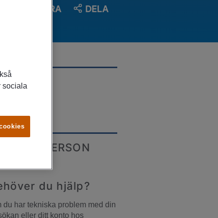
SPARA
DELA
ckså
LATS
 sociala
lmö
 cookies
ONTAKTPERSON
ehöver du hjälp?
du har tekniska problem med din 
ökan eller ditt konto hos 