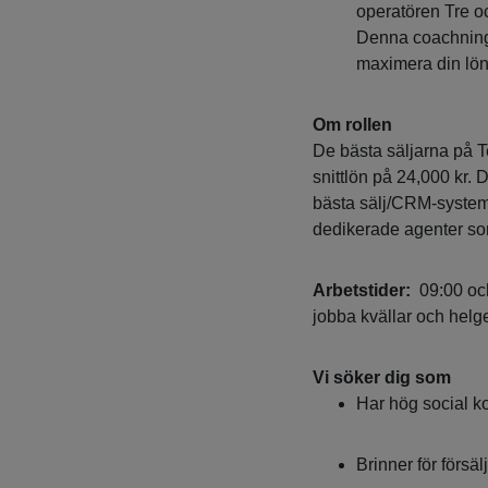
operatören Tre oc
Denna coachning 
maximera din lön
Om rollen
De bästa säljarna på T
snittlön på 24,000 kr
bästa sälj/CRM-system 
dedikerade agenter som
Arbetstider:
09:00 och
jobba kvällar och helger
Vi söker dig som
Har hög social k
Brinner för försä