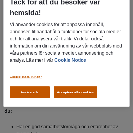
Tack för att du besöker vår
Individuellt anpassat stöd till patienter genom att
hemsida!
bland annat identifiera och kartlägga patientens
rehabiliteringsbehov samt i ett tidigt skede identifiera
Vi använder cookies för att anpassa innehåll,
patienter som har behov av koordinerande insatser.
annonser, tillhandahålla funktioner för sociala medier
och för att analysera vår trafik. Vi delar också
Samverka och samordna internt genom att
information om din användning av vår webbplats med
koordinera och utveckla det interna arbetet inom
våra partners för sociala medier, annonsering och
sjukskrivnings- och rehabiliteringsprocessen
analys. Läs mer i vår
Cookie Notice
Samverka externt genom att vara kontaktperson för
Cookie-inställningar
externa aktörer så som arbetsgivare,
företagshälsovård m.m.
Avvisa alla
Acceptera alla cookies
För att passa i rollen som rehabkoordinator krävs att
du:
Har en god samarbetsförmåga och erfarenhet av