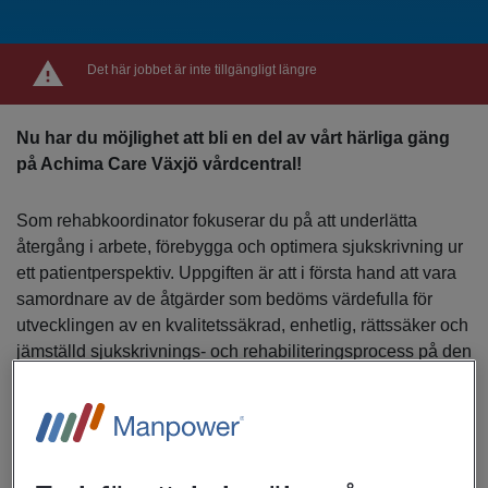
Det här jobbet är inte tillgängligt längre
Nu har du möjlighet att bli en del av vårt härliga gäng
på Achima Care Växjö vårdcentral!
Som rehabkoordinator fokuserar du på att underlätta
återgång i arbete, förebygga och optimera sjukskrivning ur
ett patientperspektiv. Uppgiften är att i första hand att vara
samordnare av de åtgärder som bedöms värdefulla för
utvecklingen av en kvalitetssäkrad, enhetlig, rättssäker och
jämställd sjukskrivnings- och rehabiliteringsprocess på den
egna vårdenheten och för patienter med nedsatt
arbetsförmåga.
Uppdraget innefattar tre huvudområden: