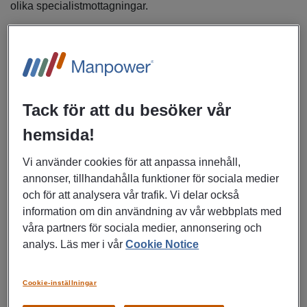
olika specialistmottagningar.
- Hos oss erbjuder vi goda villkor med friskvårdsbidrag.
- Vårdcentralen är belägen i trevliga lokaler centralt i
Vetlanda.
Tack för att du besöker vår
- Verksamheten har cirka 5700 listade patienter.
hemsida!
Vi använder cookies för att anpassa innehåll,
annonser, tillhandahålla funktioner för sociala medier
och för att analysera vår trafik. Vi delar också
Vår verksamhet utöver arbetsterapi och rehabkoordinering
information om din användning av vår webbplats med
innefattar läkarmottagning, sjuksköterske- och
våra partners för sociala medier, annonsering och
distriktssköterskemottagning samt fysioterapi och KBT.
analys. Läs mer i vår
Cookie Notice
Våra sjuksköterskor och distriktssköterskor ansvarar för
specialistmottagningar inom bland annat astma/ KOL,
diabetes och hjärtsvikt.
Cookie-inställningar