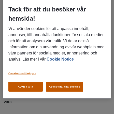
minderåriga. (Alkohollagen Kap 5 § 5). Enligt krav från vår
Tack för att du besöker vår
uppdragsgivare behöver du vara 20 år fyllda då du kommer
att genomföra provköp på alkoholhaltiga varor.
hemsida!
Vi använder cookies för att anpassa innehåll,
annonser, tillhandahålla funktioner för sociala medier
Som mystery shopper agerar man på uppdrag av aktuell
och för att analysera vår trafik. Vi delar också
butik/butikskedja. Jobbet innebär att agera och uppträda
information om din användning av vår webbplats med
som en vanlig kund utefter angivet scenario samt
våra partners för sociala medier, annonsering och
kontrollera butikens servicenivå, och i vissa fall kontrollera
analys. Läs mer i vår
Cookie Notice
efterlevnad gällande ålderskontroll vid inköp av varor med
åldersgräns. Detta uppdrag handlar om just säkerställande
Cookie-inställningar
av ålderkontroll genom provköp, för att vara provköpare i
det åldersspann där ålderskontroll krävs behöver du alltid
Avvisa alla
Acceptera alla cookies
vara 20 år fyllda och/eller i närliggande högre ålder som är
åldersrepresentativ för det lagliga inköpet av alkoholhaltig
vara.