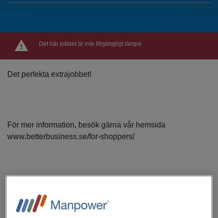
Det här jobbet är inte tillgängligt längre
Det perfekta extrajobbet!
För mer information, besök gärna vår hemsida
www.betterbusiness.se/for-shoppers/
Nu söker vi dig som är intresserad av att utföra provköp
som mystery shopper i form av ålderskontroller, dvs.
kontroller för att säkerställa att alkohol inte säljs till