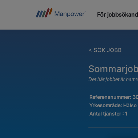
För jobbsökan
< SÖK JOBB
Sommarjobb
Det här jobbet är hämt
Referensnummer:
3
Yrkesområde:
Hälso
Antal tjänster
:
1