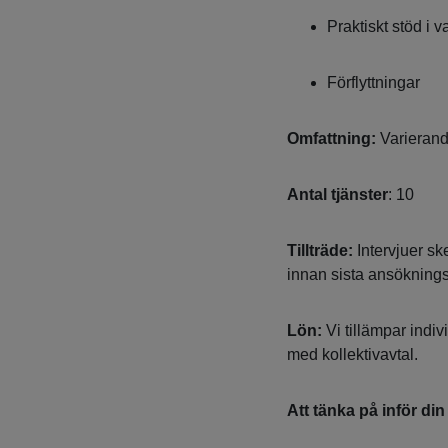
Praktiskt stöd i v
Förflyttningar
Omfattning:
Varierand
Antal tjänster
: 10
Tillträde:
Intervjuer sk
innan sista ansökning
Lön:
Vi tillämpar indiv
med kollektivavtal.
Att tänka på inför di