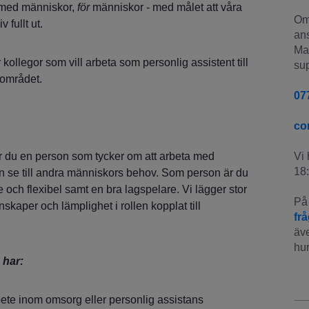
a med människor,
för
människor - med målet att våra
Om 
v fullt ut.
ans
Man
er kollegor som vill arbeta som personlig assistent till
sup
 området.
07
co
 är du en person som tycker om att arbeta med
Vi 
18:
 se till andra människors behov. Som person är du
 och flexibel samt en bra lagspelare. Vi lägger stor
På 
nskaper och lämplighet i rollen kopplat till
fr
äve
hur
 har:
bete inom omsorg eller personlig assistans