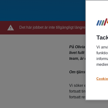
Det här jobbet är inte tillgängligt längre
Tack
På Olivia arbetar vi ti
Vi anv
livet fullt ut. Nu söker
funktio
team, är det du?
inform
medier
Om tjänsten
Cookie
Vi söker efter kollego
fortsatt timvikarie till
fortsatt resa inom just