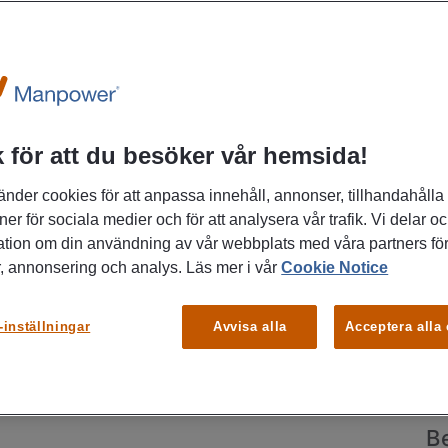
 för att du besöker vår hemsida!
llsammans för alla människors rätt till att leva
änder cookies för att anpassa innehåll, annonser, tillhandahålla
 vi ytterligare kollegor för att stötta upp till vårt
ner för sociala medier och för att analysera vår trafik. Vi delar o
P
ation om din användning av vår webbplats med våra partners för
St
, annonsering och analys. Läs mer i vår
Cookie Notice
-inställningar
Avvisa alla
Acceptera alla
r som vill jobba hos oss över sommaren och som
K
 hösten! Eller kanske är det här bara början på en
 omsorgsyrket och du vill stanna längre hos oss?
B