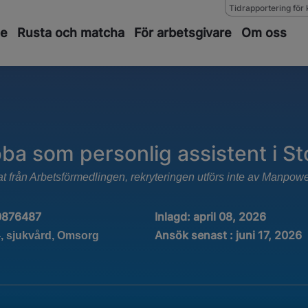
Tidrapportering för 
de
Rusta och matcha
För arbetsgivare
Om oss
a som personlig assistent i S
at från Arbetsförmedlingen, rekryteringen utförs inte av Manpow
0876487
Inlagd:
april 08, 2026
Ansök senast : juni 17, 2026
-, sjukvård, Omsorg