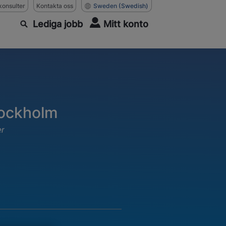
konsulter
Kontakta oss
Sweden
(Swedish)
Lediga jobb
Mitt konto
tockholm
er