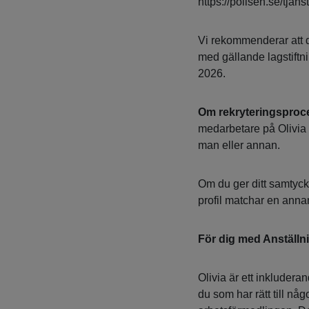
https://polisen.se/tjans
Vi rekommenderar att du
med gällande lagstiftni
2026.
Om rekryteringsproc
medarbetare på Olivia 
man eller annan.
Om du ger ditt samtyck
profil matchar en anna
För dig med Anställn
Olivia är ett inkluder
du som har rätt till n