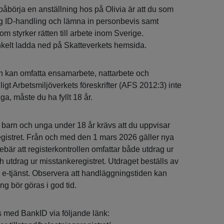
t påbörja en anställning hos på Olivia är att du som
ig ID-handling och lämna in personbevis samt
 styrker rätten till arbete inom Sverige.
kelt ladda ned på Skatteverkets hemsida.
en kan omfatta ensamarbete, nattarbete och
igt Arbetsmiljöverkets föreskrifter (AFS 2012:3) inte
ga, måste du ha fyllt 18 år.
barn och unga under 18 år krävs att du uppvisar
egistret. Från och med den 1 mars 2026 gäller nya
är att registerkontrollen omfattar både utdrag ur
h utdrag ur misstankeregistret. Utdraget beställs av
e-tjänst. Observera att handläggningstiden kan
ing bör göras i god tid.
 med BankID via följande länk: