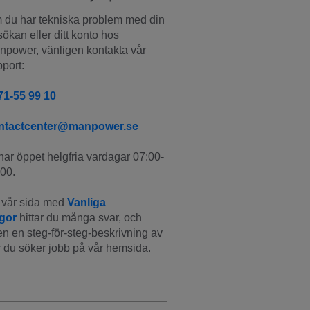
du har tekniska problem med din 
ökan eller ditt konto hos 
power, vänligen kontakta vår 
port:
71-55 99 10
ntactcenter@manpower.se
har öppet helgfria vardagar 07:00-
00.
vår sida med 
Vanliga 
ågor
 hittar du många svar, och 
n en steg-för-steg-beskrivning av 
 du söker jobb på vår hemsida.