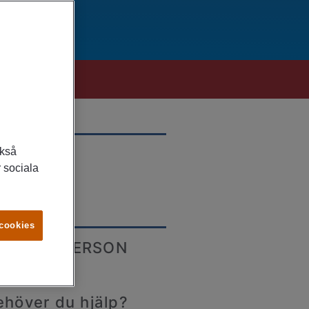
ckså
LATS
 sociala
ockholm
 cookies
ONTAKTPERSON
ehöver du hjälp?