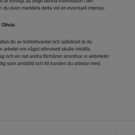
är frivilligt att ange denna information i din
n du även meddela detta vid en eventuell intervju.
 Olivia:
as du av kollektivavtal och självklart är du
ån arbetet om något oförutsett skulle inträffa.
ag och en rad andra förmåner anordnar vi aktiviteter
l dig som anställd och till kunden du arbetar med.